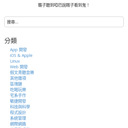
聾子聽到啞巴說瞎子看到鬼！
搜
尋
關
鍵
分類
字:
App 開發
iOS & Apple
Linux
Web 開發
假文青聽音樂
其他雜項
區塊鏈
吃喝玩樂
宅系手作
敏捷開發
科技與科學
程式設計
系統管理
網際網路