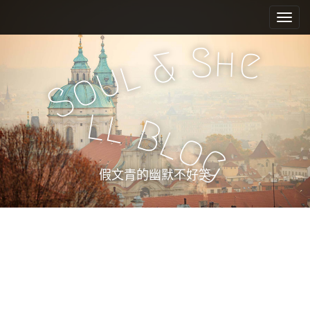
M
S
k
a
i
i
S
h
e
&
p
n
l
u
t
o
m
o
S
e
c
l
l
n
o
B
l
n
u
o
g
t
e
假文青的幽默不好笑
n
t