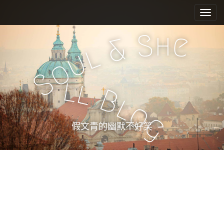
M
S
k
a
i
i
h
S
e
p
&
n
l
t
u
m
o
o
e
c
S
l
l
n
o
B
n
u
l
o
t
g
e
假文青的幽默不好笑
n
t