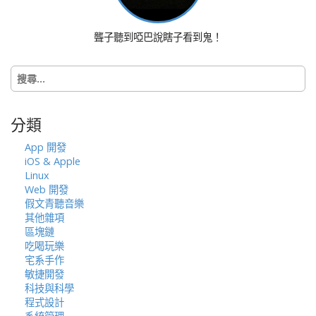
聾子聽到啞巴說瞎子看到鬼！
搜
尋
關
鍵
分類
字:
App 開發
iOS & Apple
Linux
Web 開發
假文青聽音樂
其他雜項
區塊鏈
吃喝玩樂
宅系手作
敏捷開發
科技與科學
程式設計