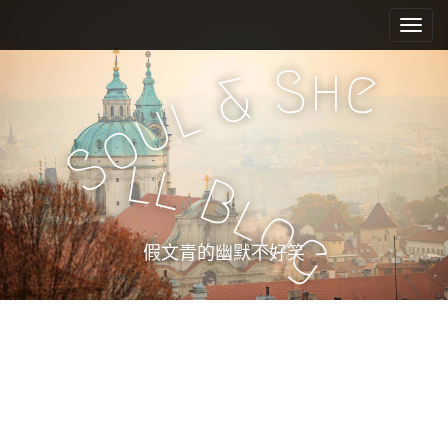
M
S
k
a
i
i
h
S
e
p
&
n
l
t
u
m
o
o
e
c
S
l
l
n
o
B
n
u
l
o
t
g
e
假文青的幽默不好笑
n
t