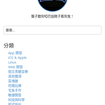
聾子聽到啞巴說瞎子看到鬼！
搜
尋
關
鍵
分類
字:
App 開發
iOS & Apple
Linux
Web 開發
假文青聽音樂
其他雜項
區塊鏈
吃喝玩樂
宅系手作
敏捷開發
科技與科學
程式設計