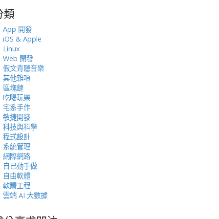
分類
:
App 開發
iOS & Apple
Linux
Web 開發
假文青聽音樂
其他雜項
區塊鏈
吃喝玩樂
宅系手作
敏捷開發
科技與科學
程式設計
系統管理
網際網路
自己動手做
自由軟體
軟體工程
雲端 AI 大數據