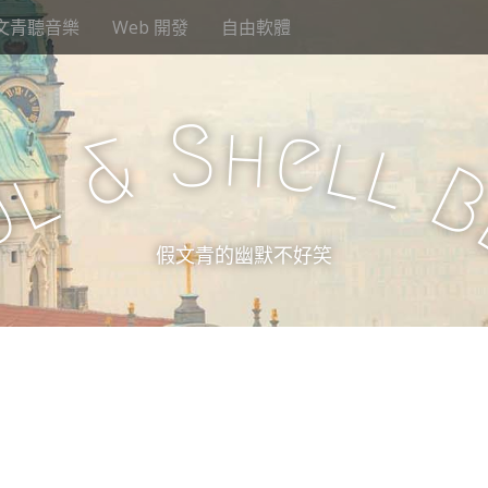
文青聽音樂
Web 開發
自由軟體
S
h
e
l
&
l
l
u
假文青的幽默不好笑