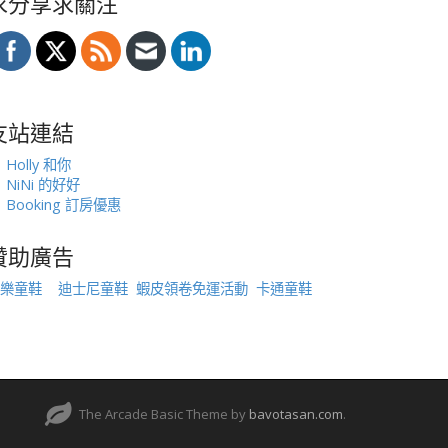
求分享求關注
友站連結
Holly 和你
NiNi 的好好
Booking 訂房優惠
贊助廣告
樂童鞋
迪士尼童鞋
蝦皮領卷免運活動
卡通童鞋
The Arcade Basic Theme by
bavotasan.com
.