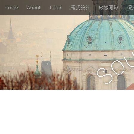
M
S
Home
About
Linux
程式設計
敏捷開發
假
k
a
i
i
p
n
t
m
o
e
c
n
o
o
n
u
t
S
e
n
t