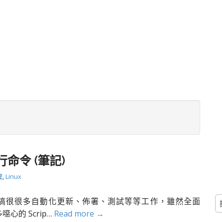
行命令 (筆記)
理
,
Linux
搜
子搞很很多自動化更新、佈署、測試等等工作，雖然全面
尋
噁心的 Scrip…
Read more →
關