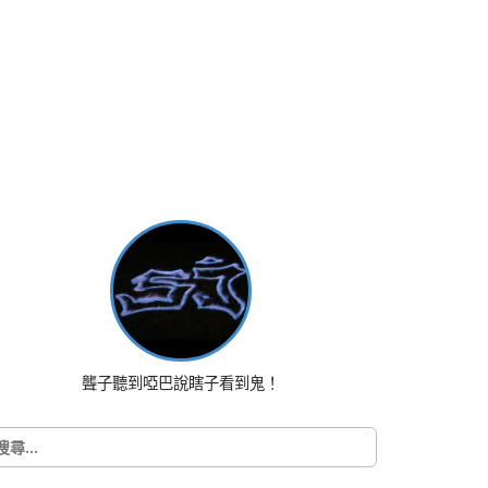
聾子聽到啞巴說瞎子看到鬼！