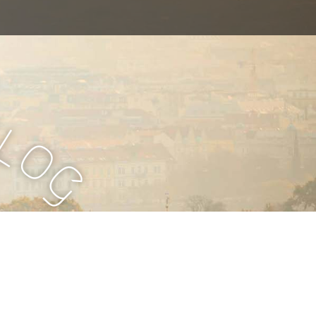
B
l
o
g