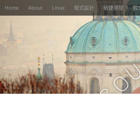
M
S
Home
About
Linux
程式設計
敏捷開發
假
k
a
i
i
p
n
t
m
o
e
c
n
o
n
u
t
o
e
n
t
S