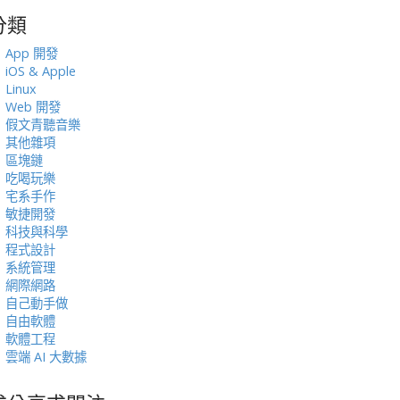
分類
:
App 開發
iOS & Apple
Linux
Web 開發
假文青聽音樂
其他雜項
區塊鏈
吃喝玩樂
宅系手作
敏捷開發
科技與科學
程式設計
系統管理
網際網路
自己動手做
自由軟體
軟體工程
雲端 AI 大數據