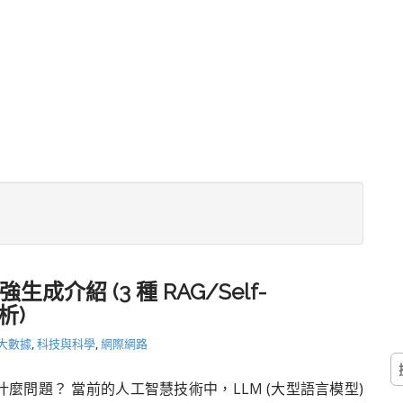
強生成介紹 (3 種 RAG/Self-
析)
 大數據
,
科技與科學
,
網際網路
搜
尋
決了什麼問題？ 當前的人工智慧技術中，LLM (大型語言模型)
關