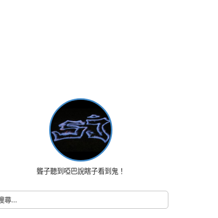
聾子聽到啞巴說瞎子看到鬼！