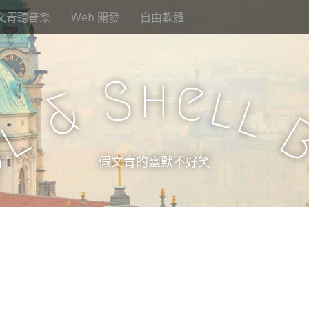
文青聽音樂
Web 開發
自由軟體
h
S
e
l
&
l
l
u
假文青的幽默不好笑