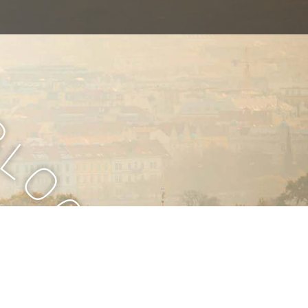
B
l
o
g