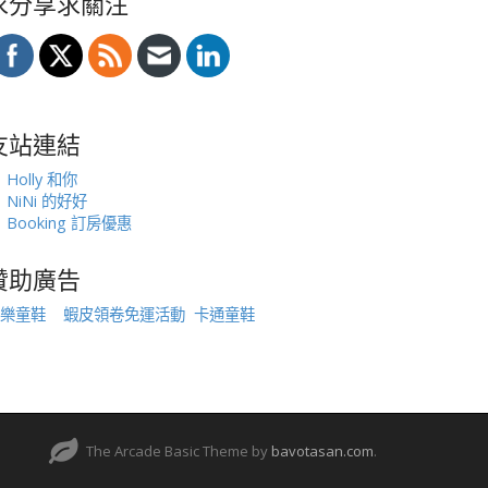
求分享求關注
友站連結
Holly 和你
NiNi 的好好
Booking 訂房優惠
贊助廣告
樂童鞋
蝦皮領卷免運活動
卡通童鞋
The Arcade Basic Theme by
bavotasan.com
.