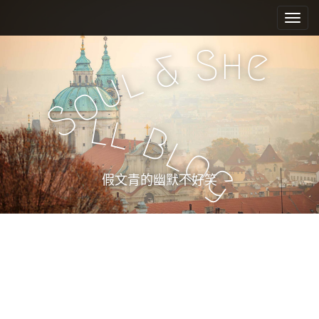
M
S
k
a
i
i
h
S
e
p
&
n
l
t
u
m
o
o
e
c
S
l
l
n
o
B
n
u
l
o
t
g
e
假文青的幽默不好笑
n
t