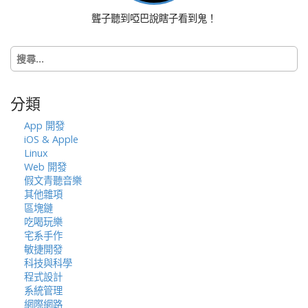
聾子聽到啞巴說瞎子看到鬼！
搜
尋
關
鍵
分類
字:
App 開發
iOS & Apple
Linux
Web 開發
假文青聽音樂
其他雜項
區塊鏈
吃喝玩樂
宅系手作
敏捷開發
科技與科學
程式設計
系統管理
網際網路