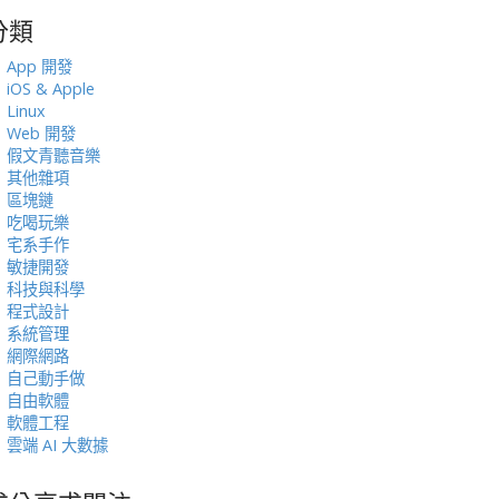
分類
:
App 開發
iOS & Apple
Linux
Web 開發
假文青聽音樂
其他雜項
區塊鏈
吃喝玩樂
宅系手作
敏捷開發
科技與科學
程式設計
系統管理
網際網路
自己動手做
自由軟體
軟體工程
雲端 AI 大數據