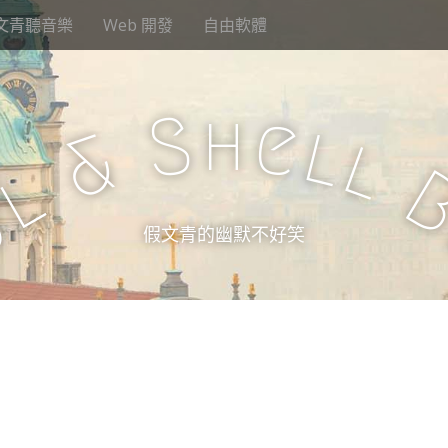
文青聽音樂
Web 開發
自由軟體
h
S
e
l
&
l
l
u
假文青的幽默不好笑