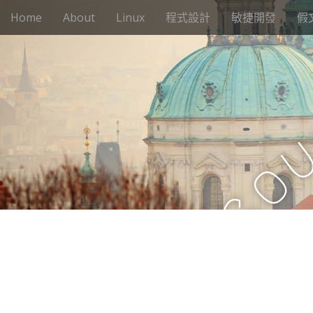
M
S
Home
About
Linux
程式設計
敏捷開發
假
k
a
i
i
p
n
t
m
o
e
c
n
o
n
u
t
o
e
n
t
S