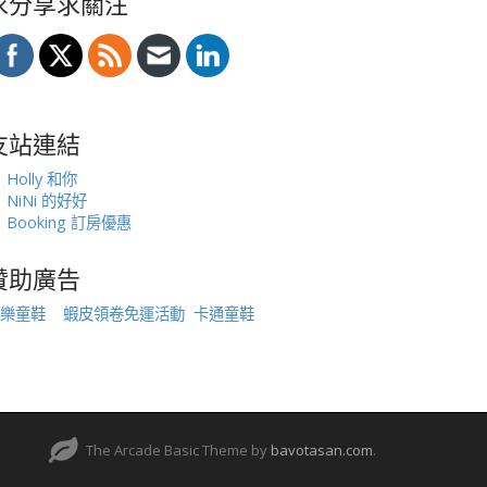
求分享求關注
友站連結
Holly 和你
NiNi 的好好
Booking 訂房優惠
贊助廣告
樂童鞋
蝦皮領卷免運活動
卡通童鞋
The Arcade Basic Theme by
bavotasan.com
.