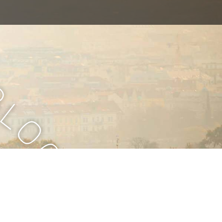
B
l
o
g