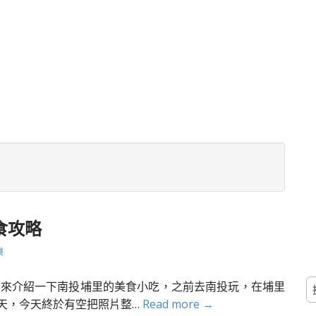
食攻略
樂
搜
要來介紹一下南投埔里的美食小吃，之前去南投玩，在埔里
尋
天，今天終於有空把照片整…
Read more →
關