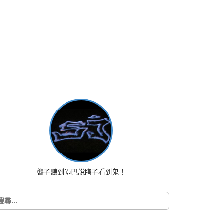
聾子聽到啞巴說瞎子看到鬼！