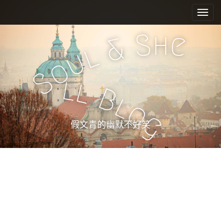
M
S
k
a
i
i
h
S
e
p
&
n
l
t
u
m
o
o
e
c
S
l
l
n
o
B
n
u
l
o
t
g
e
假文青的幽默不好笑
n
t