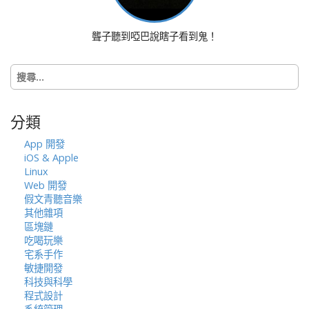
聾子聽到啞巴說瞎子看到鬼！
搜
尋
關
鍵
分類
字:
App 開發
iOS & Apple
Linux
Web 開發
假文青聽音樂
其他雜項
區塊鏈
吃喝玩樂
宅系手作
敏捷開發
科技與科學
程式設計