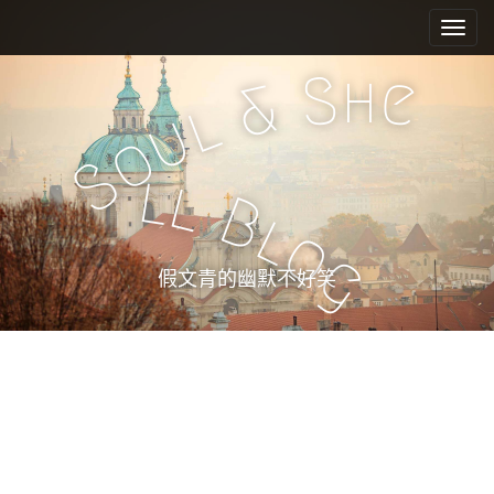
M
S
k
a
i
i
h
S
e
p
&
n
l
t
u
m
o
o
e
c
S
l
l
n
o
B
n
u
l
o
t
g
e
假文青的幽默不好笑
n
t