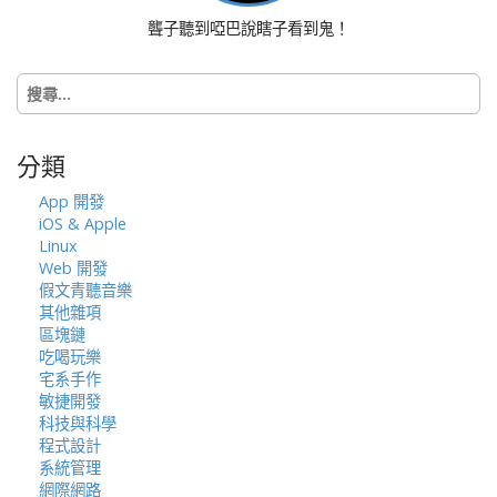
聾子聽到啞巴說瞎子看到鬼！
搜
尋
關
鍵
分類
字:
App 開發
iOS & Apple
Linux
Web 開發
假文青聽音樂
其他雜項
區塊鏈
吃喝玩樂
宅系手作
敏捷開發
科技與科學
程式設計
系統管理
網際網路