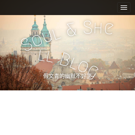
M
S
k
a
i
i
S
h
e
&
p
n
l
u
t
o
m
o
S
e
c
l
l
n
o
B
l
n
u
o
g
t
e
假文青的幽默不好笑
n
t