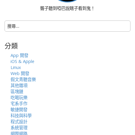
聾子聽到啞巴說瞎子看到鬼！
搜
尋
關
鍵
分類
字:
App 開發
iOS & Apple
Linux
Web 開發
假文青聽音樂
其他雜項
區塊鏈
吃喝玩樂
宅系手作
敏捷開發
科技與科學
程式設計
系統管理
網際網路