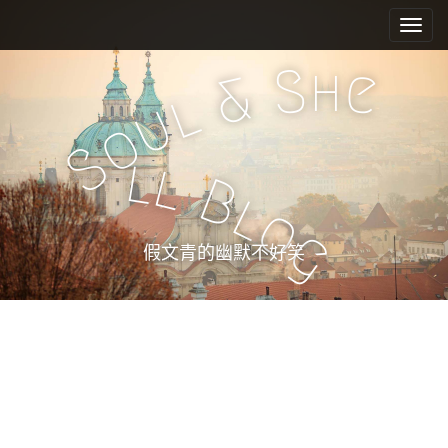
M
S
k
a
i
i
h
S
e
p
&
n
l
t
u
m
o
o
e
c
S
l
l
n
o
B
n
u
l
o
t
g
e
假文青的幽默不好笑
n
t