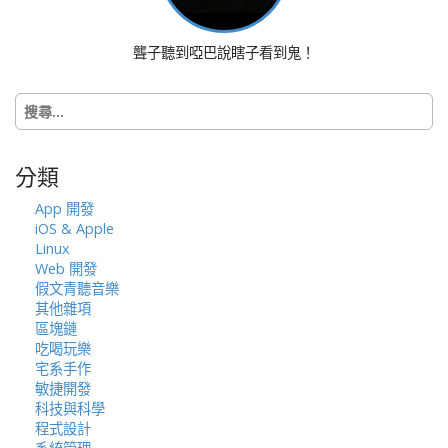
聾子聽到啞巴說瞎子看到鬼！
搜
尋
關
鍵
分類
字:
App 開發
iOS & Apple
Linux
Web 開發
假文青聽音樂
其他雜項
區塊鏈
吃喝玩樂
宅系手作
敏捷開發
科技與科學
程式設計