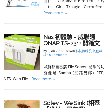
曲目： Chromatic Bird Don't Cry
Little Girl Trilogie Circonflex…
Read more →
Nas 初體驗 - 威聯通
QNAP TS-231+ 開箱文
by
SJ
on
2016/07/14
in
科技與科學
,
其他雜
項
•
0 Comments
以前都自己搞 File Server, 簡單的功
能像是 Samba (網路芳鄰), FTP,
NFS, Web File…
Read more →
Sóley - We Sink (相聚