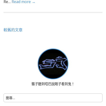
Re…
Read more →
文
較舊的文章
章
導
覽
聾子聽到啞巴說瞎子看到鬼！
搜
尋
關