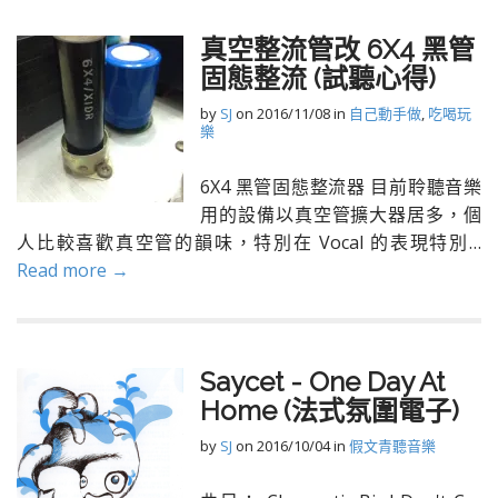
真空整流管改 6X4 黑管
固態整流 (試聽心得)
by
SJ
on
2016/11/08
in
自己動手做
,
吃喝玩
樂
6X4 黑管固態整流器 目前聆聽音樂
用的設備以真空管擴大器居多，個
人比較喜歡真空管的韻味，特別在 Vocal 的表現特別…
Read more →
Saycet - One Day At
Home (法式氛圍電子)
by
SJ
on
2016/10/04
in
假文青聽音樂