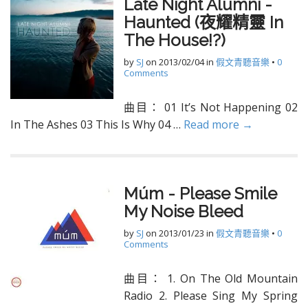
Late Night Alumni -
Haunted (夜耀精靈 In
The House!?)
by
SJ
on
2013/02/04
in
假文青聽音樂
•
0
Comments
曲目： 01 It’s Not Happening 02
In The Ashes 03 This Is Why 04 …
Read more →
Múm - Please Smile
My Noise Bleed
by
SJ
on
2013/01/23
in
假文青聽音樂
•
0
Comments
曲目： 1. On The Old Mountain
Radio 2. Please Sing My Spring