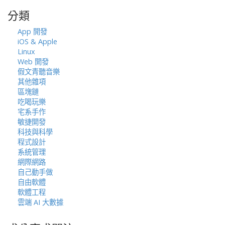
鍵
分類
字:
App 開發
iOS & Apple
Linux
Web 開發
假文青聽音樂
其他雜項
區塊鏈
吃喝玩樂
宅系手作
敏捷開發
科技與科學
程式設計
系統管理
網際網路
自己動手做
自由軟體
軟體工程
雲端 AI 大數據