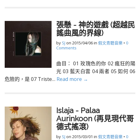
張懸 - 神的遊戲 (超越民
謠曲風的界線)
by
SJ
on
2015/04/06
in
假文青聽音樂
•
0
Comments
曲目： 01 玫瑰色的你 02 瘋狂的陽
光 03 藍天白雲 04 兩者 05 如何 06
危險的，是 07 Triste…
Read more →
Islaja - Palaa
Aurinkoon (再見現代哥
德式搖滾)
by
SJ
on
2015/03/01
in
假文青聽音樂
•
0