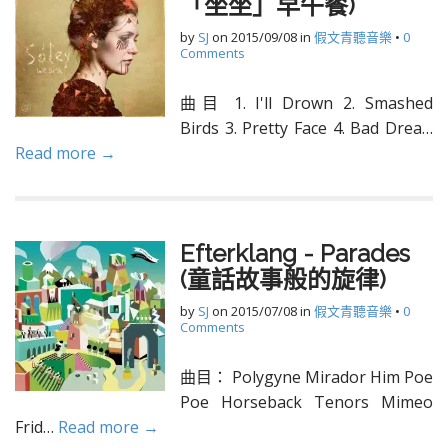
「坐坐」早午餐)
by
SJ
on
2015/09/08
in
假文青聽音樂
•
0
Comments
曲目 1. I'll Drown 2. Smashed
Birds 3. Pretty Face 4. Bad Drea…
Read more →
Efterklang - Parades
(童話故事般的旋律)
by
SJ
on
2015/07/08
in
假文青聽音樂
•
0
Comments
曲目： Polygyne Mirador Him Poe
Poe Horseback Tenors Mimeo
Frid…
Read more →