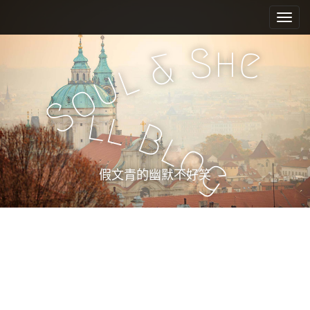
M
S
k
a
i
i
h
S
e
p
&
n
l
t
u
m
o
o
e
c
S
l
l
n
o
B
n
u
l
o
t
g
e
假文青的幽默不好笑
n
t