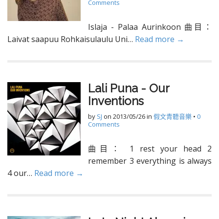
Comments
Islaja - Palaa Aurinkoon 曲目：
Laivat saapuu Rohkaisulaulu Uni…
Read more →
Lali Puna - Our
Inventions
by
SJ
on
2013/05/26
in
假文青聽音樂
•
0
Comments
曲目： 1 rest your head 2
remember 3 everything is always
4 our…
Read more →