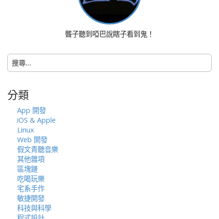
聾子聽到啞巴說瞎子看到鬼！
搜
尋
關
鍵
分類
字:
App 開發
iOS & Apple
Linux
Web 開發
假文青聽音樂
其他雜項
區塊鏈
吃喝玩樂
宅系手作
敏捷開發
科技與科學
程式設計