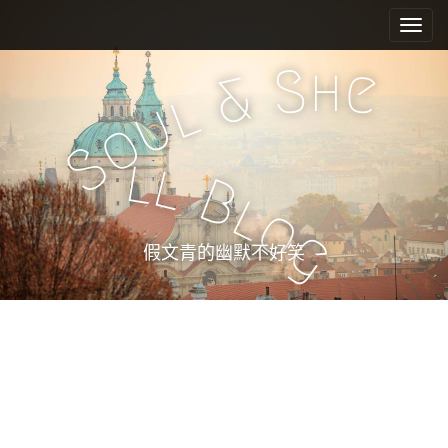
M
S
k
a
i
i
h
S
e
p
&
n
l
t
u
m
o
o
e
c
S
l
l
n
o
B
n
u
l
o
t
g
e
假文青的幽默不好笑
n
t