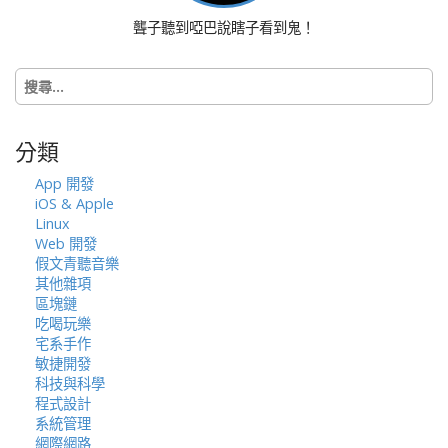
聾子聽到啞巴說瞎子看到鬼！
搜
尋
關
鍵
分類
字:
App 開發
iOS & Apple
Linux
Web 開發
假文青聽音樂
其他雜項
區塊鏈
吃喝玩樂
宅系手作
敏捷開發
科技與科學
程式設計
系統管理
網際網路