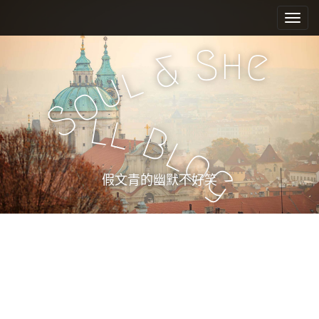
M
S
k
a
i
i
h
S
e
p
&
n
l
t
u
m
o
o
e
c
S
l
l
n
o
B
n
u
l
o
t
g
e
假文青的幽默不好笑
n
t