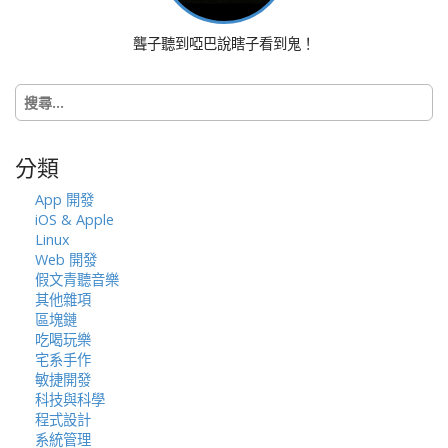
聾子聽到啞巴說瞎子看到鬼！
搜
尋
關
鍵
分類
字:
App 開發
iOS & Apple
Linux
Web 開發
假文青聽音樂
其他雜項
區塊鏈
吃喝玩樂
宅系手作
敏捷開發
科技與科學
程式設計
系統管理