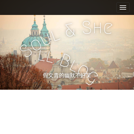
M
S
k
a
i
i
h
S
e
p
&
n
l
t
u
m
o
o
e
c
S
l
l
n
o
B
n
u
l
o
t
g
e
假文青的幽默不好笑
n
t