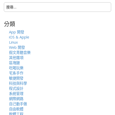
搜
尋
關
鍵
分類
字:
App 開發
iOS & Apple
Linux
Web 開發
假文青聽音樂
其他雜項
區塊鏈
吃喝玩樂
宅系手作
敏捷開發
科技與科學
程式設計
系統管理
網際網路
自己動手做
自由軟體
軟體工程