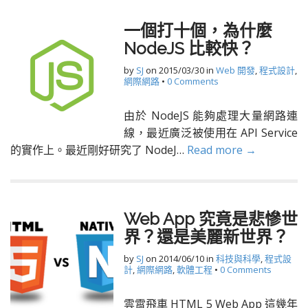
一個打十個，為什麼
NodeJS 比較快？
by
SJ
on
2015/03/30
in
Web 開發
,
程式設計
,
網際網路
•
0 Comments
由於 NodeJS 能夠處理大量網路連
線，最近廣泛被使用在 API Service
的實作上。最近剛好研究了 NodeJ…
Read more →
Web App 究竟是悲慘世
界？還是美麗新世界？
by
SJ
on
2014/06/10
in
科技與科學
,
程式設
計
,
網際網路
,
軟體工程
•
0 Comments
雲霄飛車 HTML 5 Web App 這幾年