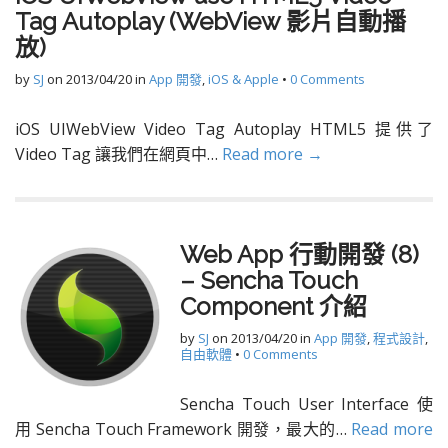
Tag Autoplay (WebView 影片自動播
放)
by
SJ
on
2013/04/20
in
App 開發
,
iOS & Apple
•
0 Comments
iOS UIWebView Video Tag Autoplay HTML5 提供了
Video Tag 讓我們在網頁中…
Read more →
Web App 行動開發 (8)
– Sencha Touch
Component 介紹
by
SJ
on
2013/04/20
in
App 開發
,
程式設計
,
自由軟體
•
0 Comments
Sencha Touch User Interface 使
用 Sencha Touch Framework 開發，最大的…
Read more