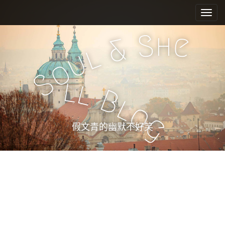
M
S
k
a
i
i
h
S
e
p
&
n
l
t
u
m
o
o
e
c
S
l
l
n
o
B
n
u
l
o
t
g
e
假文青的幽默不好笑
n
t