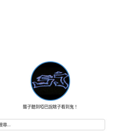
聾子聽到啞巴說瞎子看到鬼！