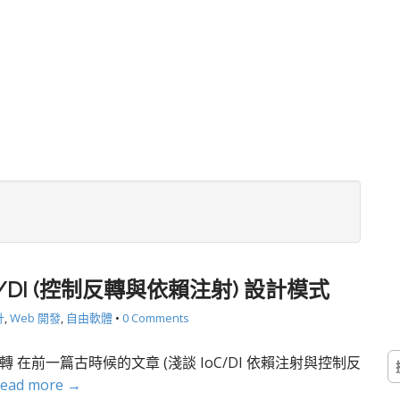
oC/DI (控制反轉與依賴注射) 設計模式
計
,
Web 開發
,
自由軟體
•
0 Comments
搜
反轉 在前一篇古時候的文章 (淺談 IoC/DI 依賴注射與控制反
尋
ead more →
關