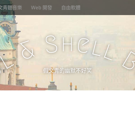
文青聽音樂
Web 開發
自由軟體
h
S
e
l
&
l
l
u
假文青的幽默不好笑