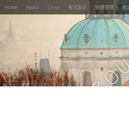
M
S
Home
About
Linux
程式設計
敏捷開發
假
k
a
i
i
p
n
t
m
o
e
c
n
o
n
u
t
o
e
n
t
S