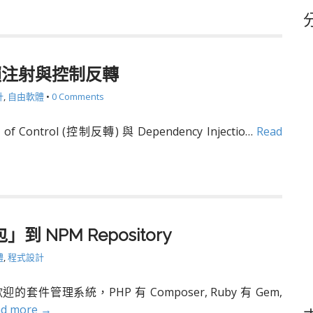
鍵
字
 依賴注射與控制反轉
計
,
自由軟體
•
0 Comments
 of Control (控制反轉) 與 Dependency Injectio…
Read
 NPM Repository
體
,
程式設計
件管理系統，PHP 有 Composer, Ruby 有 Gem,
ad more →