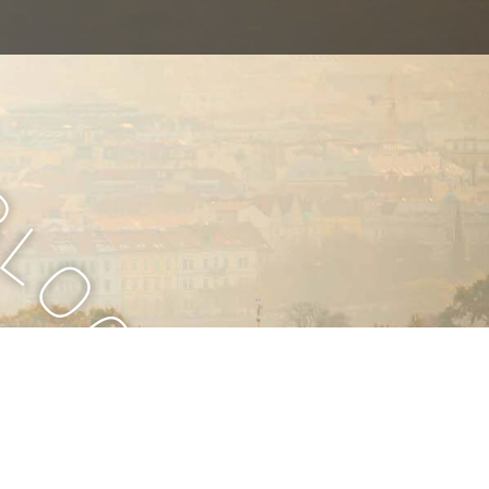
B
l
o
g