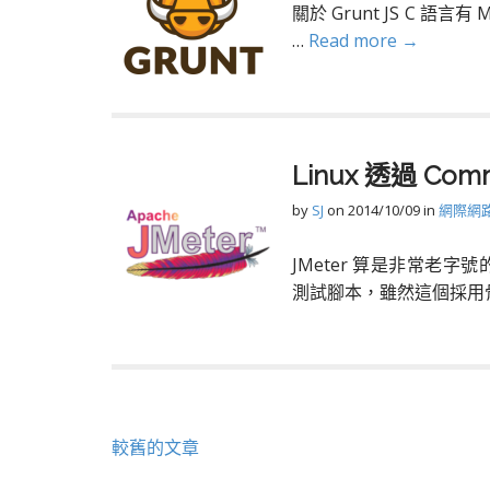
關於 Grunt JS C 語言有 
…
Read more →
Linux 透過 Co
by
SJ
on
2014/10/09
in
網際網
JMeter 算是非常老
測試腳本，雖然這個採用骨
文
較舊的文章
章