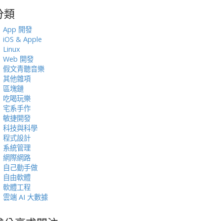
分類
:
App 開發
iOS & Apple
Linux
Web 開發
假文青聽音樂
其他雜項
區塊鏈
吃喝玩樂
宅系手作
敏捷開發
科技與科學
程式設計
系統管理
網際網路
自己動手做
自由軟體
軟體工程
雲端 AI 大數據