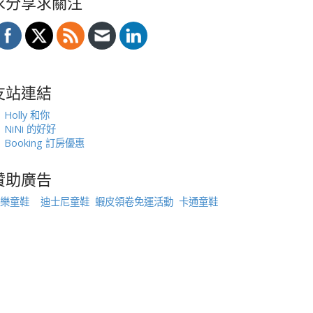
求分享求關注
友站連結
Holly 和你
NiNi 的好好
Booking 訂房優惠
贊助廣告
樂童鞋
迪士尼童鞋
蝦皮領卷免運活動
卡通童鞋