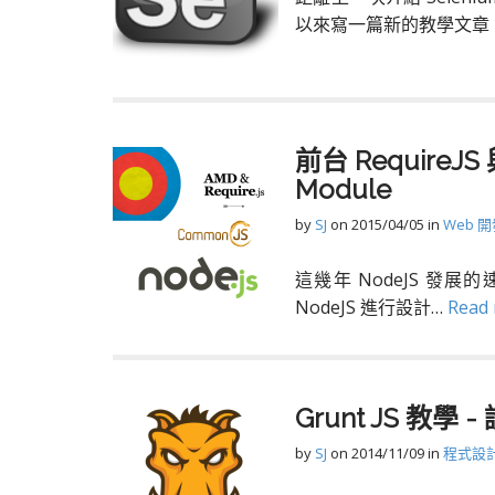
以來寫一篇新的教學文章。S
前台 RequireJS
Module
by
SJ
on
2015/04/05
in
Web 
這幾年 NodeJS 發展的
NodeJS 進行設計…
Read
Grunt JS 教學 
by
SJ
on
2014/11/09
in
程式設