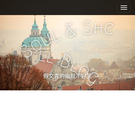
M
S
k
a
i
i
h
S
e
p
&
n
l
t
u
m
o
o
e
c
S
l
l
n
o
B
n
u
l
o
t
g
e
假文青的幽默不好笑
n
t