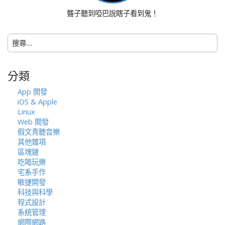
聾子聽到啞巴說瞎子看到鬼！
搜
尋
關
鍵
分類
字:
App 開發
iOS & Apple
Linux
Web 開發
假文青聽音樂
其他雜項
區塊鏈
吃喝玩樂
宅系手作
敏捷開發
科技與科學
程式設計
系統管理
網際網路