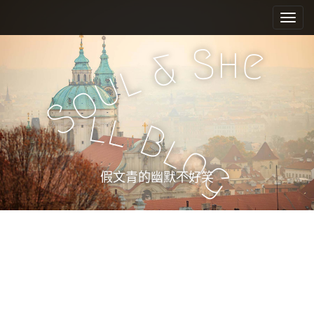
M
S
k
a
i
i
h
S
e
p
&
n
l
t
u
m
o
o
e
c
S
l
l
n
o
B
n
u
l
o
t
g
e
假文青的幽默不好笑
n
t