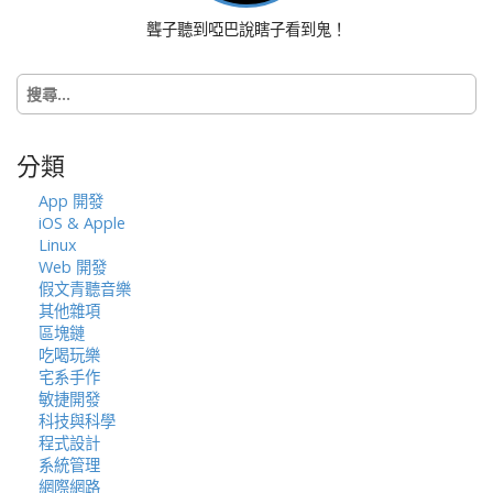
聾子聽到啞巴說瞎子看到鬼！
搜
尋
關
鍵
分類
字:
App 開發
iOS & Apple
Linux
Web 開發
假文青聽音樂
其他雜項
區塊鏈
吃喝玩樂
宅系手作
敏捷開發
科技與科學
程式設計
系統管理
網際網路