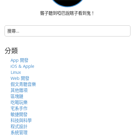
聾子聽到啞巴說瞎子看到鬼！
搜
尋
關
鍵
分類
字:
App 開發
iOS & Apple
Linux
Web 開發
假文青聽音樂
其他雜項
區塊鏈
吃喝玩樂
宅系手作
敏捷開發
科技與科學
程式設計
系統管理