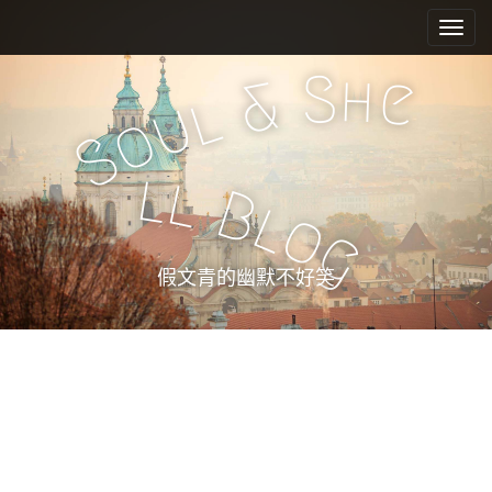
M
S
k
a
i
i
S
h
e
&
p
n
l
u
t
o
m
o
S
e
c
l
l
n
o
B
l
n
u
o
g
t
e
假文青的幽默不好笑
n
t