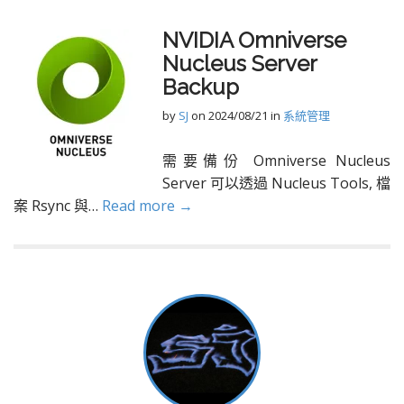
NVIDIA Omniverse
Nucleus Server
Backup
by
SJ
on
2024/08/21
in
系統管理
需要備份 Omniverse Nucleus
Server 可以透過 Nucleus Tools, 檔
案 Rsync 與…
Read more →