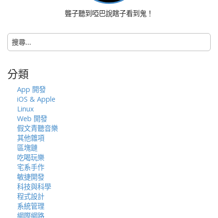
聾子聽到啞巴說瞎子看到鬼！
搜
尋
關
鍵
分類
字:
App 開發
iOS & Apple
Linux
Web 開發
假文青聽音樂
其他雜項
區塊鏈
吃喝玩樂
宅系手作
敏捷開發
科技與科學
程式設計
系統管理
網際網路