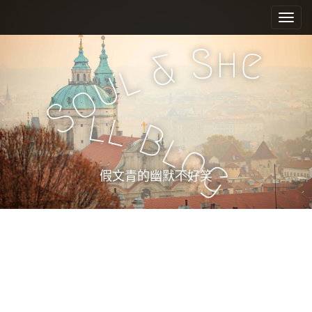
M
S
k
a
i
i
h
S
e
p
&
n
l
t
u
m
o
o
e
c
S
l
l
n
o
B
n
u
l
o
t
g
e
假文青的幽默不好笑
n
t