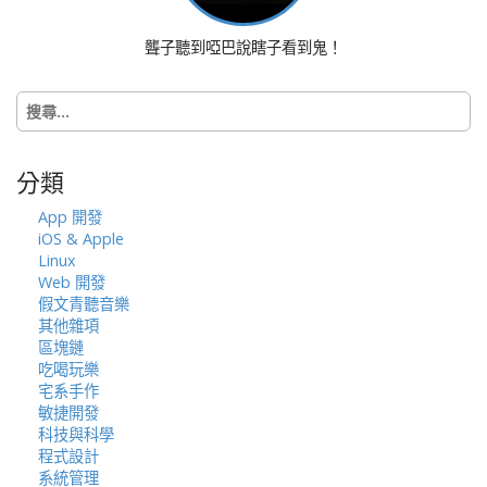
聾子聽到啞巴說瞎子看到鬼！
搜
尋
關
鍵
分類
字:
App 開發
iOS & Apple
Linux
Web 開發
假文青聽音樂
其他雜項
區塊鏈
吃喝玩樂
宅系手作
敏捷開發
科技與科學
程式設計
系統管理