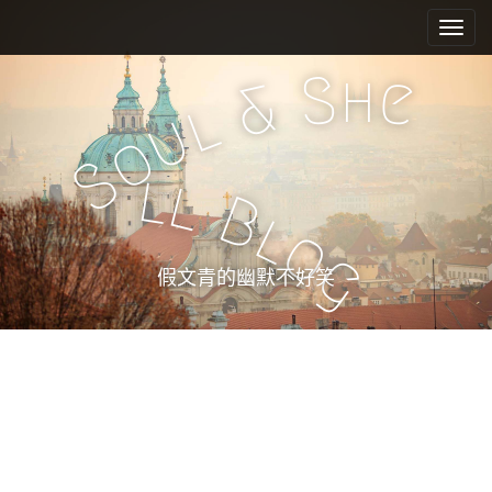
M
S
k
a
i
i
h
S
e
p
&
n
l
t
u
m
o
o
e
c
S
l
l
n
o
B
n
u
l
o
t
g
e
假文青的幽默不好笑
n
t