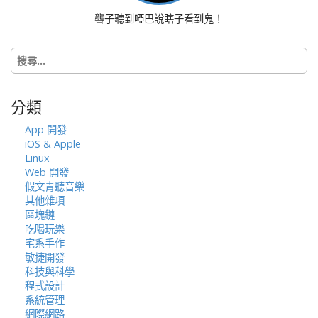
聾子聽到啞巴說瞎子看到鬼！
搜
尋
關
鍵
分類
字:
App 開發
iOS & Apple
Linux
Web 開發
假文青聽音樂
其他雜項
區塊鏈
吃喝玩樂
宅系手作
敏捷開發
科技與科學
程式設計
系統管理
網際網路