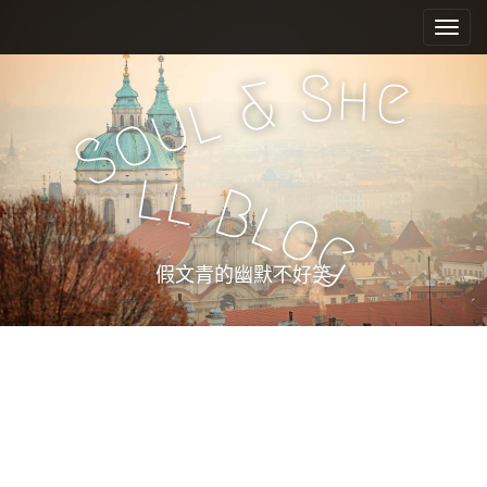
M
S
k
a
i
i
S
h
e
&
p
n
l
u
t
o
m
o
S
e
c
l
l
n
o
B
l
n
u
o
g
t
e
假文青的幽默不好笑
n
t