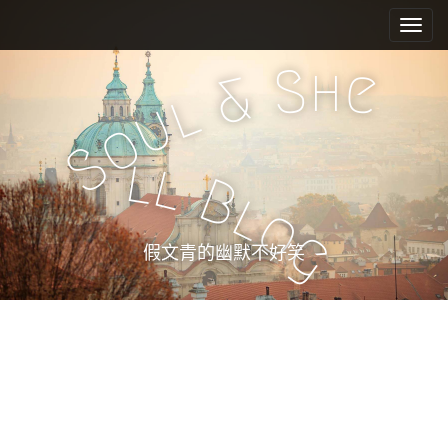
M
S
k
a
i
i
h
S
e
p
&
n
l
t
u
m
o
o
e
c
S
l
l
n
o
B
n
u
l
o
t
g
e
假文青的幽默不好笑
n
t