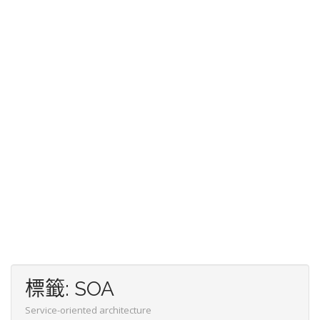
標籤:
SOA
Service-oriented architecture