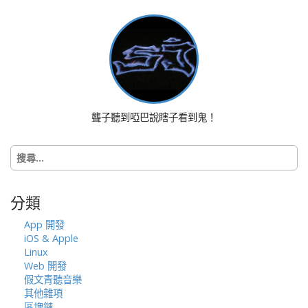
聾子聽到啞巴說瞎子看到鬼！
搜
尋
關
鍵
分類
字:
App 開發
iOS & Apple
Linux
Web 開發
假文青聽音樂
其他雜項
區塊鏈