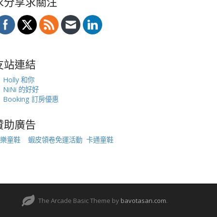
求分享求關注
友站連結
Holly 和你
NiNi 的好好
Booking 訂房優惠
贊助廣告
樂童鞋
蝦皮領卷免運活動
卡通童鞋
The Arcade Basic Theme by
bavotasan.com
.