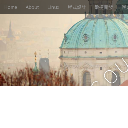
M
S
Home
About
Linux
程式設計
敏捷開發
假
k
a
i
i
p
n
t
m
o
e
c
n
o
n
u
t
o
e
n
t
S