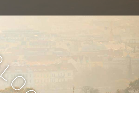
B
l
o
g