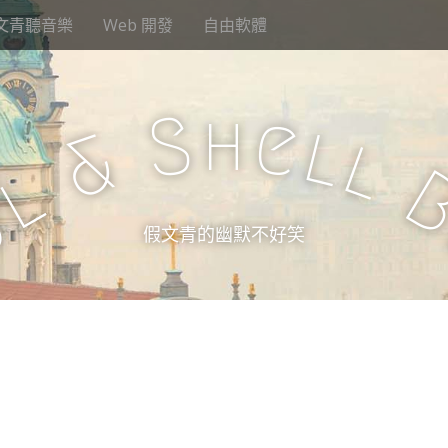
文青聽音樂
Web 開發
自由軟體
h
S
e
l
&
l
l
u
假文青的幽默不好笑