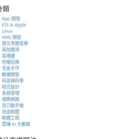
分類
:
App 開發
iOS & Apple
Linux
Web 開發
假文青聽音樂
其他雜項
區塊鏈
吃喝玩樂
宅系手作
敏捷開發
科技與科學
程式設計
系統管理
網際網路
自己動手做
自由軟體
軟體工程
雲端 AI 大數據