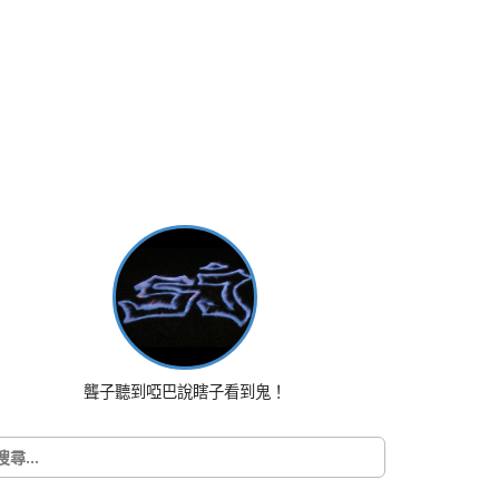
聾子聽到啞巴說瞎子看到鬼！