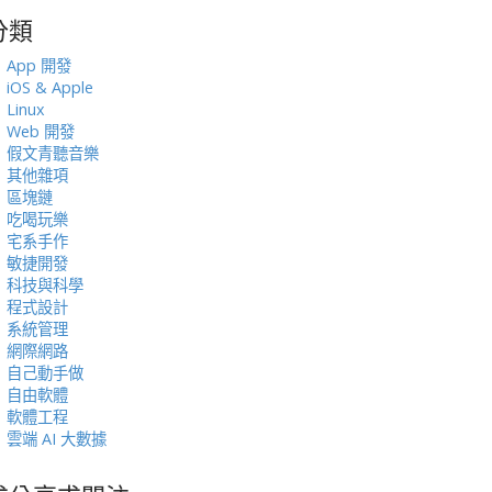
分類
:
App 開發
iOS & Apple
Linux
Web 開發
假文青聽音樂
其他雜項
區塊鏈
吃喝玩樂
宅系手作
敏捷開發
科技與科學
程式設計
系統管理
網際網路
自己動手做
自由軟體
軟體工程
雲端 AI 大數據