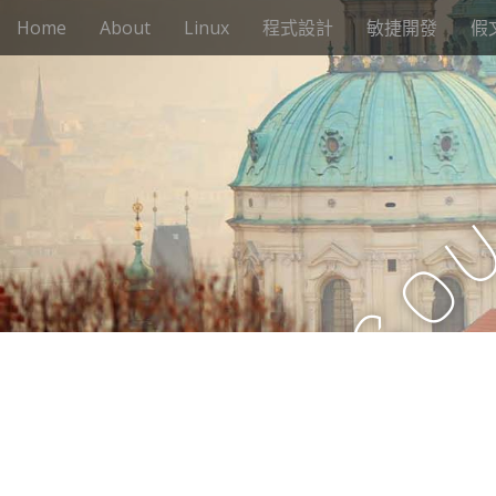
M
S
Home
About
Linux
程式設計
敏捷開發
假
k
a
i
i
p
n
t
m
o
e
c
n
o
n
u
t
o
e
n
t
S