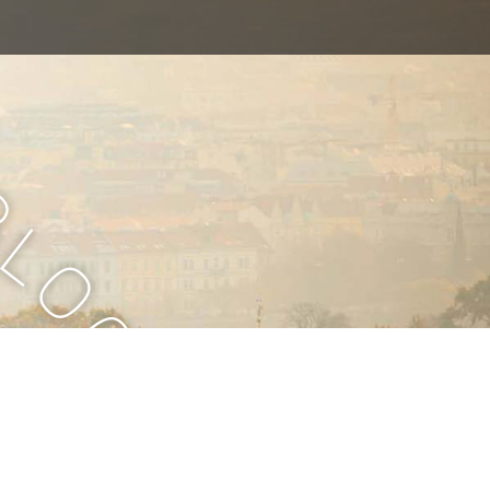
B
l
o
g