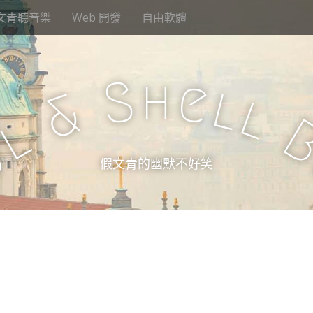
文青聽音樂
Web 開發
自由軟體
h
S
e
l
&
l
l
u
假文青的幽默不好笑