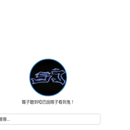
聾子聽到啞巴說瞎子看到鬼！