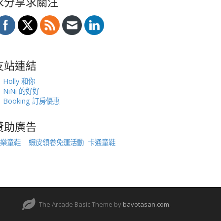
求分享求關注
友站連結
Holly 和你
NiNi 的好好
Booking 訂房優惠
贊助廣告
樂童鞋
蝦皮領卷免運活動
卡通童鞋
The Arcade Basic Theme by
bavotasan.com
.