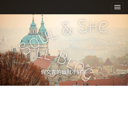
M
S
k
a
i
i
h
S
e
p
&
n
l
t
u
m
o
o
e
c
S
l
l
n
o
B
n
u
l
o
t
g
e
假文青的幽默不好笑
n
t