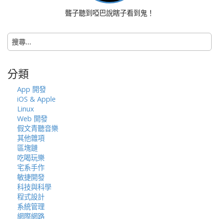
聾子聽到啞巴說瞎子看到鬼！
搜
尋
關
鍵
分類
字:
App 開發
iOS & Apple
Linux
Web 開發
假文青聽音樂
其他雜項
區塊鏈
吃喝玩樂
宅系手作
敏捷開發
科技與科學
程式設計
系統管理
網際網路