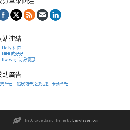
求分享求關注
友站連結
Holly 和你
NiNi 的好好
Booking 訂房優惠
贊助廣告
樂童鞋
蝦皮領卷免運活動
卡通童鞋
The Arcade Basic Theme by
bavotasan.com
.