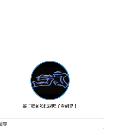
聾子聽到啞巴說瞎子看到鬼！