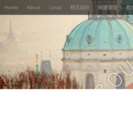
M
S
Home
About
Linux
程式設計
敏捷開發
假
k
a
i
i
p
n
t
m
o
e
c
n
o
n
u
t
o
e
n
t
S