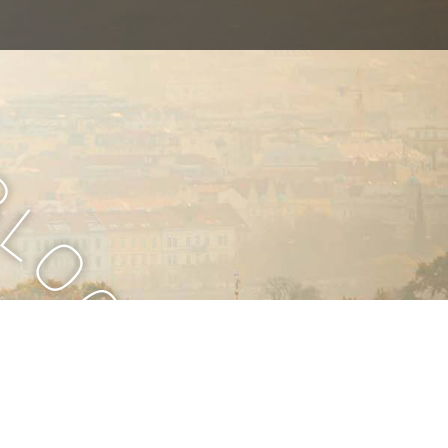
B
l
o
g