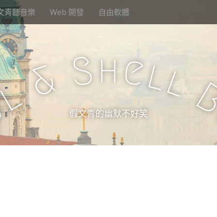
文青聽音樂
Web 開發
自由軟體
h
S
e
l
&
l
l
u
假文青的幽默不好笑