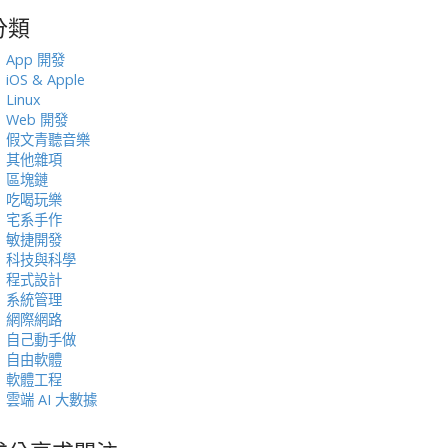
分類
:
App 開發
iOS & Apple
Linux
Web 開發
假文青聽音樂
其他雜項
區塊鏈
吃喝玩樂
宅系手作
敏捷開發
科技與科學
程式設計
系統管理
網際網路
自己動手做
自由軟體
軟體工程
雲端 AI 大數據