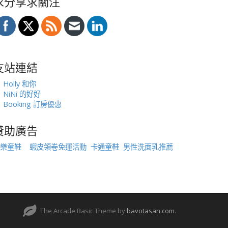
求分享求關注
友站連結
Holly 和你
NiNi 的好好
Booking 訂房優惠
贊助廣告
樂童鞋
蝦皮領卷免運活動
卡通童鞋
男性洗面乳推薦
The Arcade Basic Theme by
bavotasan.com
.