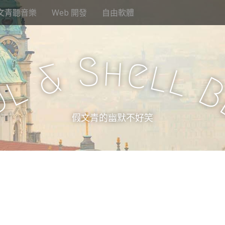
文青聽音樂
Web 開發
自由軟體
S
h
e
l
&
l
l
u
假文青的幽默不好笑