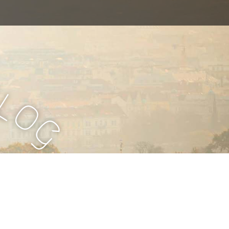
B
l
o
g