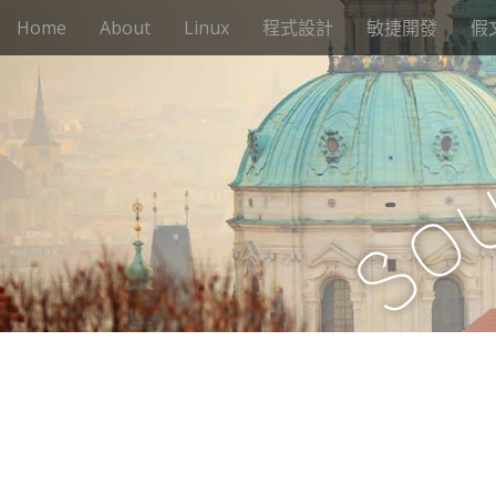
M
S
Home
About
Linux
程式設計
敏捷開發
假
k
a
i
i
p
n
t
m
o
e
c
n
o
o
n
u
t
S
e
n
t