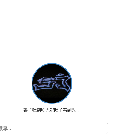
聾子聽到啞巴說瞎子看到鬼！