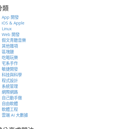
分類
:
App 開發
iOS & Apple
Linux
Web 開發
假文青聽音樂
其他雜項
區塊鏈
吃喝玩樂
宅系手作
敏捷開發
科技與科學
程式設計
系統管理
網際網路
自己動手做
自由軟體
軟體工程
雲端 AI 大數據