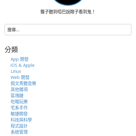
聾子聽到啞巴說瞎子看到鬼！
搜
尋
關
鍵
分類
字:
App 開發
iOS & Apple
Linux
Web 開發
假文青聽音樂
其他雜項
區塊鏈
吃喝玩樂
宅系手作
敏捷開發
科技與科學
程式設計
系統管理