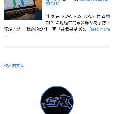
網際網路
什麼是 PoW, PoS, DPoS 共識機
制？ 區塊鏈中的眾多節點為了防止
弊端問題 ，就必須設計一套「共識機制 (Co…
Read more
→
文
較舊的文章
章
導
覽