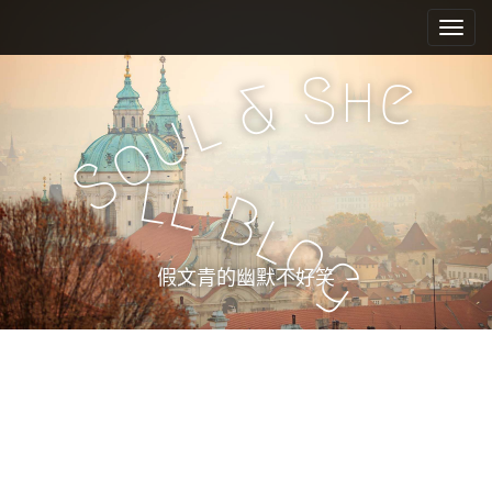
M
S
k
a
i
i
h
S
e
p
&
n
l
t
u
m
o
o
e
c
S
l
l
n
o
B
n
u
l
o
t
g
e
假文青的幽默不好笑
n
t