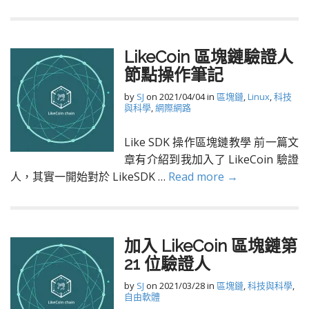
LikeCoin 區塊鏈驗證人
節點操作筆記
by
SJ
on
2021/04/04
in
區塊鏈
,
Linux
,
科技
與科學
,
網際網路
Like SDK 操作區塊鏈教學 前一篇文
章有介紹到我加入了 LikeCoin 驗證
人，其實一開始對於 LikeSDK …
Read more →
加入 LikeCoin 區塊鏈第
21 位驗證人
by
SJ
on
2021/03/28
in
區塊鏈
,
科技與科學
,
自由軟體