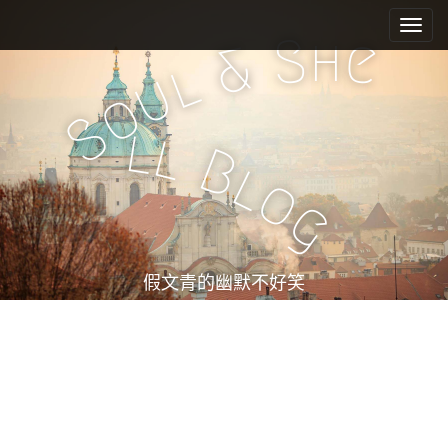
M
S
k
a
h
S
e
&
i
i
l
u
p
n
o
t
m
S
o
l
l
e
c
B
l
n
o
o
n
u
g
t
e
n
t
假文青的幽默不好笑