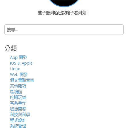
i
o
聾子聽到啞巴說瞎子看到鬼！
n
搜
尋
關
鍵
分類
字:
App 開發
iOS & Apple
Linux
Web 開發
假文青聽音樂
其他雜項
區塊鏈
吃喝玩樂
宅系手作
敏捷開發
科技與科學
程式設計
系統管理