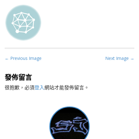
P
← Previous Image
Next Image →
o
s
發佈留言
t
很抱歉，必須
登入
網站才能發佈留言。
n
a
v
i
g
a
t