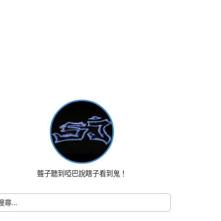
聾子聽到啞巴說瞎子看到鬼！