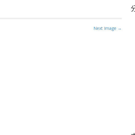
鍵
字
Next Image →