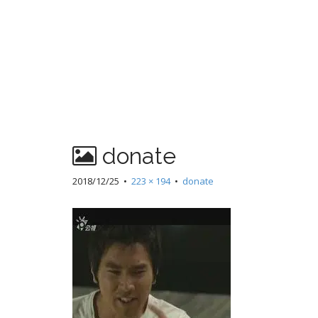
donate
2018/12/25
•
223 × 194
•
donate