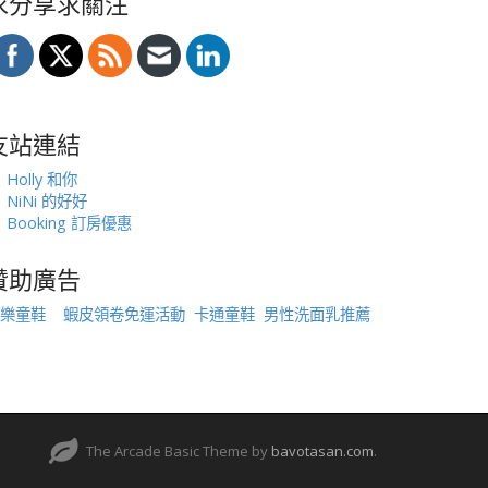
求分享求關注
友站連結
Holly 和你
NiNi 的好好
Booking 訂房優惠
贊助廣告
樂童鞋
蝦皮領卷免運活動
卡通童鞋
男性洗面乳推薦
The Arcade Basic Theme by
bavotasan.com
.