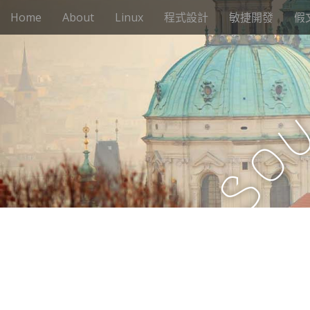
M
S
Home
About
Linux
程式設計
敏捷開發
假
k
a
i
i
p
n
t
m
o
e
c
n
o
n
u
o
t
e
S
n
t