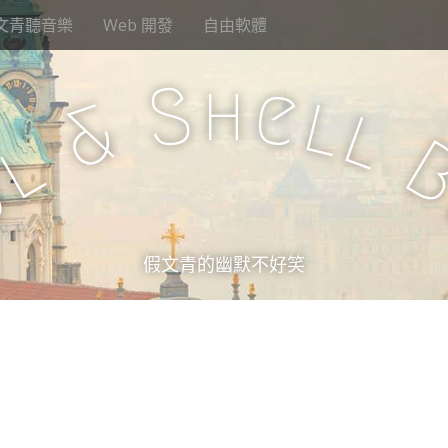
文青聽音樂
Web 開發
自由軟體
h
S
e
l
&
l
l
u
假文青的幽默不好笑