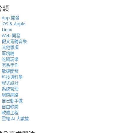
分類
:
App 開發
iOS & Apple
Linux
Web 開發
假文青聽音樂
其他雜項
區塊鏈
吃喝玩樂
宅系手作
敏捷開發
科技與科學
程式設計
系統管理
網際網路
自己動手做
自由軟體
軟體工程
雲端 AI 大數據