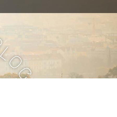
B
l
o
g