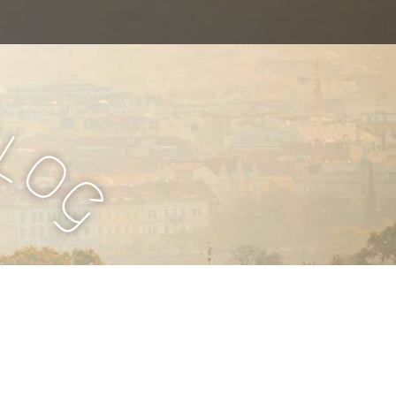
B
l
o
g