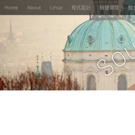
M
S
Home
About
Linux
程式設計
敏捷開發
假
k
a
i
i
p
n
t
m
o
e
c
o
n
o
n
S
u
t
e
n
t