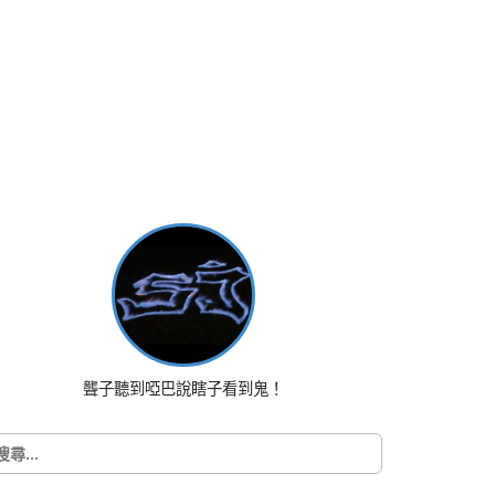
聾子聽到啞巴說瞎子看到鬼！