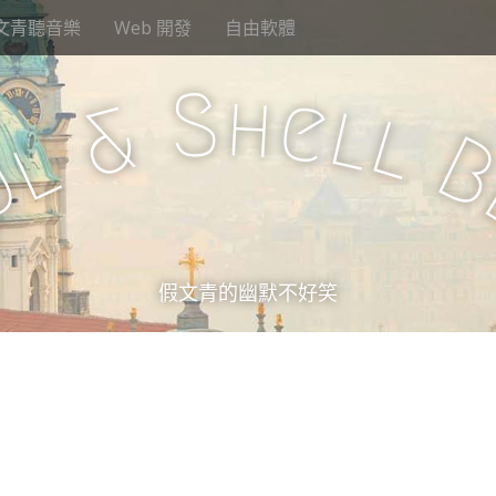
文青聽音樂
Web 開發
自由軟體
S
h
e
l
&
l
l
u
假文青的幽默不好笑