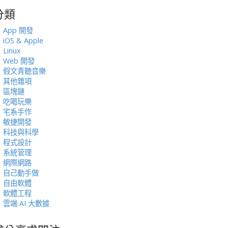
分類
:
App 開發
iOS & Apple
Linux
Web 開發
假文青聽音樂
其他雜項
區塊鏈
吃喝玩樂
宅系手作
敏捷開發
科技與科學
程式設計
系統管理
網際網路
自己動手做
自由軟體
軟體工程
雲端 AI 大數據