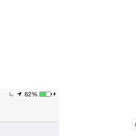
搜
尋
關