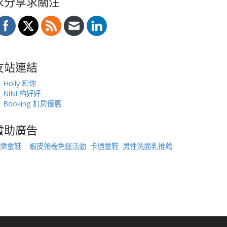
求分享求關注
友站連結
Holly 和你
NiNi 的好好
Booking 訂房優惠
贊助廣告
樂童鞋
蝦皮領卷免運活動
卡通童鞋
男性洗面乳推薦