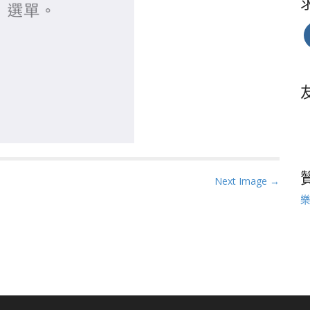
Next Image →
樂