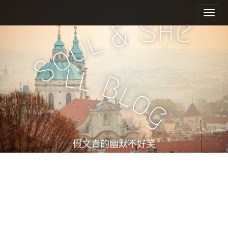
M
S
k
a
h
S
e
&
i
i
l
u
p
n
o
t
m
S
o
l
l
e
c
B
l
n
o
o
n
u
g
t
e
n
t
假文青的幽默不好笑