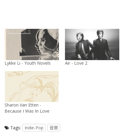
Lykke Li - Youth Novels
Air - Love 2
Sharon Van Etten -
Because I Was In Love
Tags:
Indie-Pop
音樂