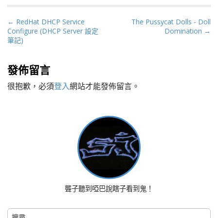
P
← RedHat DHCP Service
The Pussycat Dolls - Doll
Configure (DHCP Server 設定
Domination →
o
筆記)
s
t
n
發佈留言
a
很抱歉，必須
登入
網站才能發佈留言。
v
i
g
a
t
i
o
n
聾子聽到啞巴說瞎子看到鬼！
搜