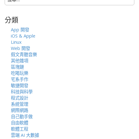
尋
關
鍵
分類
字:
App 開發
iOS & Apple
Linux
Web 開發
假文青聽音樂
其他雜項
區塊鏈
吃喝玩樂
宅系手作
敏捷開發
科技與科學
程式設計
系統管理
網際網路
自己動手做
自由軟體
軟體工程
雲端 AI 大數據