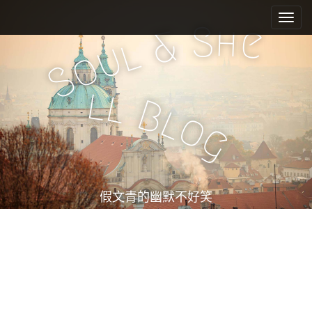
M
S
k
a
S
h
e
&
i
l
i
u
o
p
n
S
t
m
o
l
l
e
c
B
l
o
n
o
g
n
u
t
e
n
t
假文青的幽默不好笑