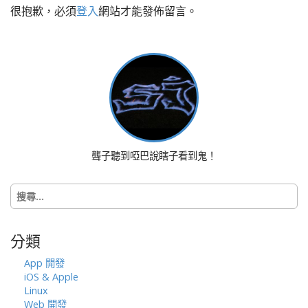
很抱歉，必須
登入
網站才能發佈留言。
n
a
v
i
g
a
t
i
o
聾子聽到啞巴說瞎子看到鬼！
n
搜
尋
關
鍵
分類
字:
App 開發
iOS & Apple
Linux
Web 開發