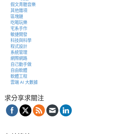
假文青聽音樂
其他雜項
區塊鏈
吃喝玩樂
宅系手作
敏捷開發
科技與科學
程式設計
系統管理
網際網路
自己動手做
自由軟體
軟體工程
雲端 AI 大數據
求分享求關注