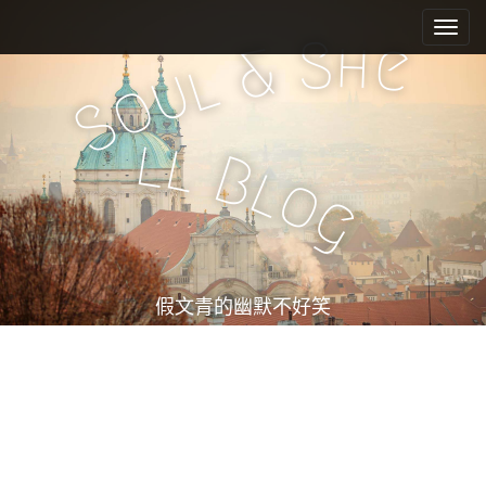
M
S
k
a
S
h
e
&
i
l
i
u
o
p
n
S
t
m
o
l
l
e
c
B
l
o
n
o
g
n
u
t
e
n
t
假文青的幽默不好笑