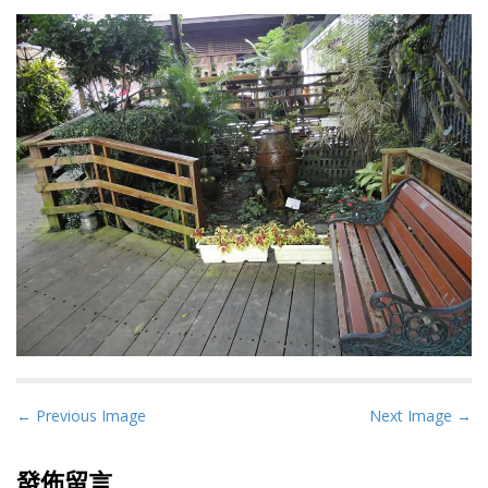
P
← Previous Image
Next Image →
o
s
發佈留言