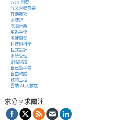
Web 開發
假文青聽音樂
其他雜項
區塊鏈
吃喝玩樂
宅系手作
敏捷開發
科技與科學
程式設計
系統管理
網際網路
自己動手做
自由軟體
軟體工程
雲端 AI 大數據
求分享求關注