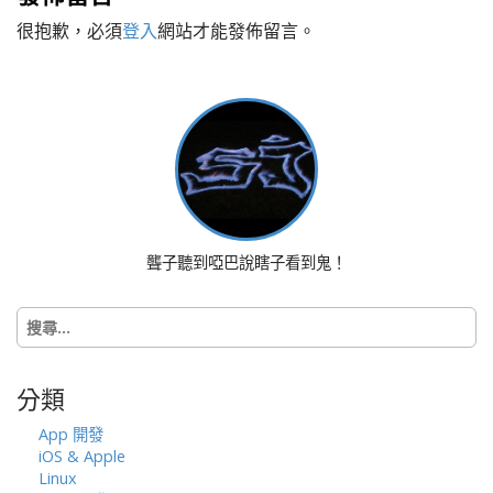
t
很抱歉，必須
登入
網站才能發佈留言。
n
a
v
i
g
a
t
i
o
聾子聽到啞巴說瞎子看到鬼！
n
搜
尋
關
鍵
分類
字:
App 開發
iOS & Apple
Linux