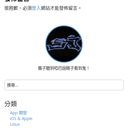
t
很抱歉，必須
登入
網站才能發佈留言。
n
a
v
i
g
a
t
i
o
聾子聽到啞巴說瞎子看到鬼！
n
搜
尋
關
鍵
分類
字:
App 開發
iOS & Apple
Linux