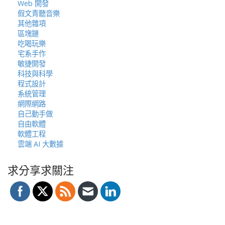
Web 開發
假文青聽音樂
其他雜項
區塊鏈
吃喝玩樂
宅系手作
敏捷開發
科技與科學
程式設計
系統管理
網際網路
自己動手做
自由軟體
軟體工程
雲端 AI 大數據
求分享求關注