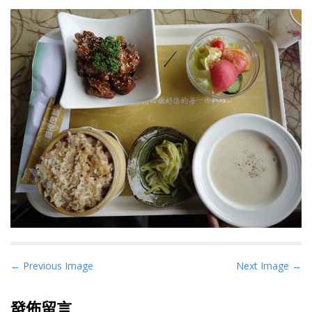
P
← Previous Image
Next Image →
o
s
發佈留言