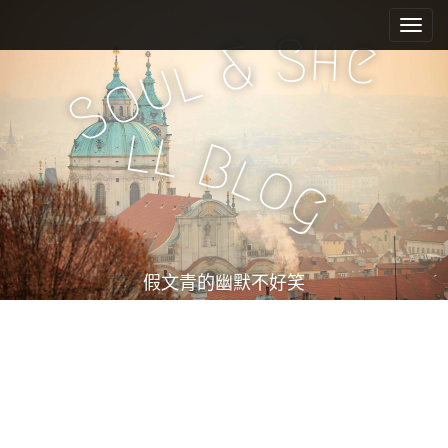
M
S
k
a
S
h
e
&
i
l
i
u
o
p
n
S
t
m
o
l
l
e
c
B
l
o
n
o
g
n
u
t
e
n
t
假文青的幽默不好笑