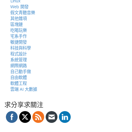
Linux
Web 開發
假文青聽音樂
其他雜項
區塊鏈
吃喝玩樂
宅系手作
敏捷開發
科技與科學
程式設計
系統管理
網際網路
自己動手做
自由軟體
軟體工程
雲端 AI 大數據
求分享求關注