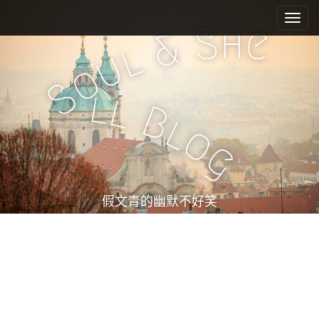
M
S
k
a
h
S
e
&
i
i
l
u
p
n
o
t
m
S
o
l
l
e
c
B
l
n
o
o
n
u
g
t
e
n
t
假文青的幽默不好笑