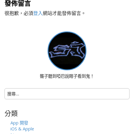
發佈留言
t
很抱歉，必須
登入
網站才能發佈留言。
n
a
v
i
g
a
t
i
o
聾子聽到啞巴說瞎子看到鬼！
n
搜
尋
關
鍵
分類
字:
App 開發
iOS & Apple