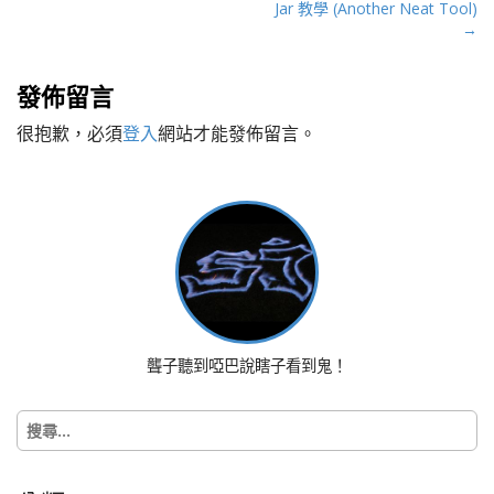
Jar 教學 (Another Neat Tool)
o
→
s
t
n
發佈留言
a
很抱歉，必須
登入
網站才能發佈留言。
v
i
g
a
t
i
o
n
聾子聽到啞巴說瞎子看到鬼！
搜
尋
關
鍵