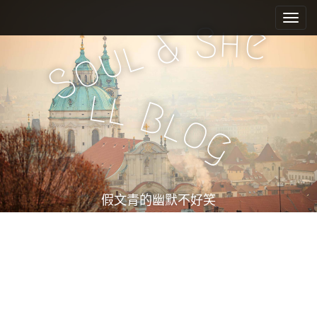
M
S
k
a
S
h
e
&
i
l
i
u
o
p
n
S
t
m
o
l
l
e
c
B
l
o
n
o
g
n
u
t
e
n
t
假文青的幽默不好笑