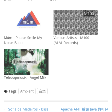
Múm - Please Smile My
Various Artists - M100
Noise Bleed
(MiMi Records)
Telepopmusik - Angel Milk
Tags:
Ambient
音樂
P
← Sofia de Medeiros - Bliss
Apache ANT 編譯 Java 與打包