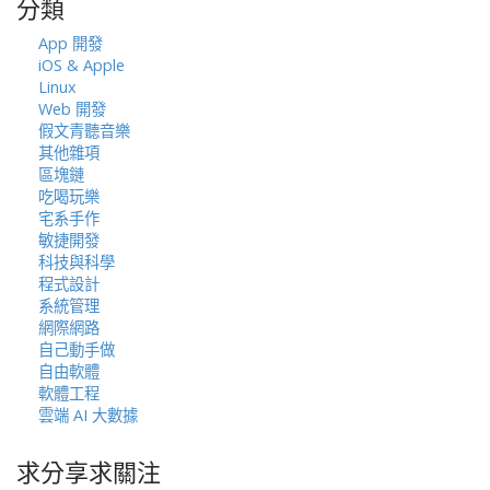
分類
字:
App 開發
iOS & Apple
Linux
Web 開發
假文青聽音樂
其他雜項
區塊鏈
吃喝玩樂
宅系手作
敏捷開發
科技與科學
程式設計
系統管理
網際網路
自己動手做
自由軟體
軟體工程
雲端 AI 大數據
求分享求關注