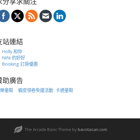
求分享求關注
友站連結
Holly 和你
NiNi 的好好
Booking 訂房優惠
贊助廣告
樂童鞋
蝦皮領卷免運活動
卡通童鞋
The Arcade Basic Theme by
bavotasan.com
.