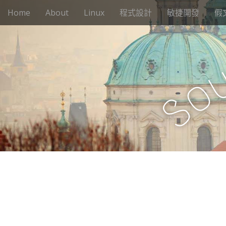
M
S
Home
About
Linux
程式設計
敏捷開發
假
k
a
i
i
p
n
t
m
o
e
c
o
n
o
n
S
u
t
e
n
t