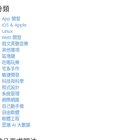
分類
:
App 開發
iOS & Apple
Linux
Web 開發
假文青聽音樂
其他雜項
區塊鏈
吃喝玩樂
宅系手作
敏捷開發
科技與科學
程式設計
系統管理
網際網路
自己動手做
自由軟體
軟體工程
雲端 AI 大數據