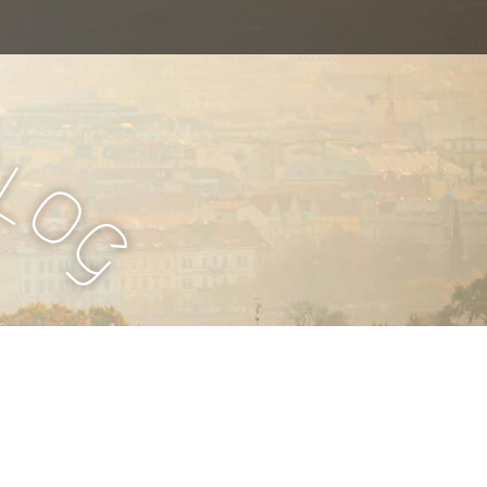
B
l
o
g