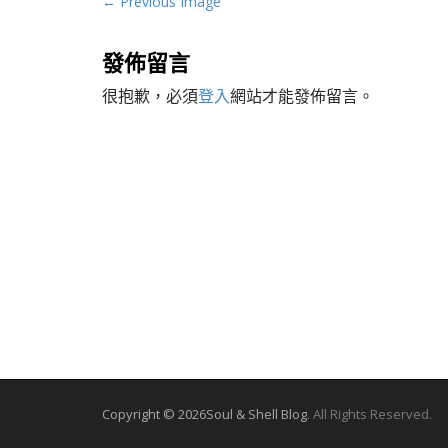
P
← Previous Image
o
s
發佈留言
t
很抱歉，必須
登入
網站才能發佈留言。
n
a
v
i
g
a
t
i
o
n
Copyright © 2026
Soul & Shell Blog
. All Rights Reserved.