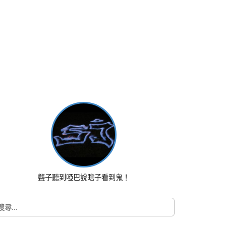
聾子聽到啞巴說瞎子看到鬼！