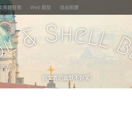
文青聽音樂
Web 開發
自由軟體
S
h
e
l
&
l
l
u
假文青的幽默不好笑