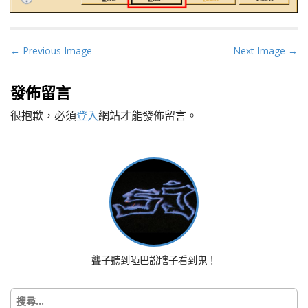
P
← Previous Image
Next Image →
o
s
發佈留言
t
很抱歉，必須
登入
網站才能發佈留言。
n
a
v
i
g
a
t
i
o
聾子聽到啞巴說瞎子看到鬼！
n
搜
尋