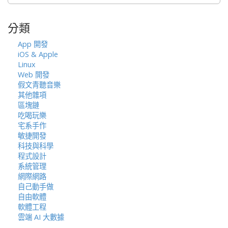
關
鍵
分類
字:
App 開發
iOS & Apple
Linux
Web 開發
假文青聽音樂
其他雜項
區塊鏈
吃喝玩樂
宅系手作
敏捷開發
科技與科學
程式設計
系統管理
網際網路
自己動手做
自由軟體
軟體工程
雲端 AI 大數據