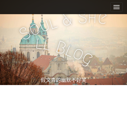
M
S
k
a
S
h
e
&
i
l
i
u
o
p
n
S
t
m
o
l
l
e
c
B
l
o
n
o
g
n
u
t
e
n
t
假文青的幽默不好笑