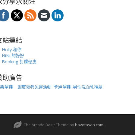
求分享求關注
友站連結
Holly 和你
NiNi 的好好
Booking 訂房優惠
贊助廣告
樂童鞋
蝦皮領卷免運活動
卡通童鞋
男性洗面乳推薦
The Arcade Basic Theme by
bavotasan.com
.