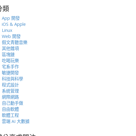
分類
:
App 開發
iOS & Apple
Linux
Web 開發
假文青聽音樂
其他雜項
區塊鏈
吃喝玩樂
宅系手作
敏捷開發
科技與科學
程式設計
系統管理
網際網路
自己動手做
自由軟體
軟體工程
雲端 AI 大數據