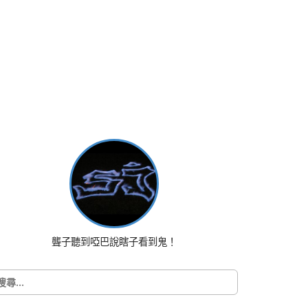
聾子聽到啞巴說瞎子看到鬼！