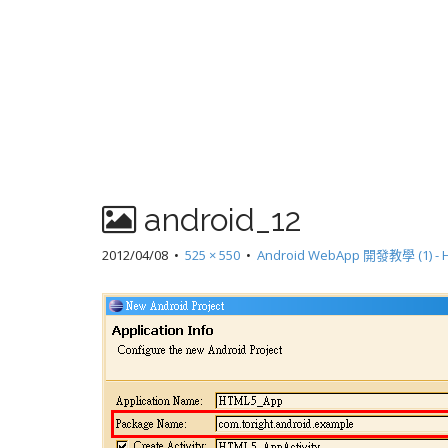
android_12
2012/04/08
•
525 × 550
•
Android WebApp 開發教學 (1) 