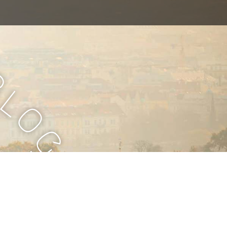
B
l
o
g