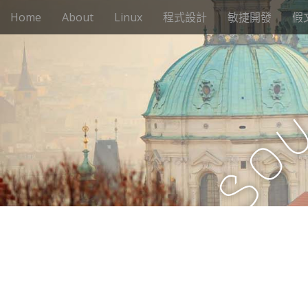
M
S
Home
About
Linux
程式設計
敏捷開發
假
k
a
i
i
p
n
t
m
o
e
c
n
o
n
u
o
t
e
S
n
t