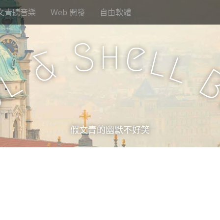
文青聽音樂
Web 開發
自由軟體
h
S
e
l
&
l
l
u
假文青的幽默不好笑