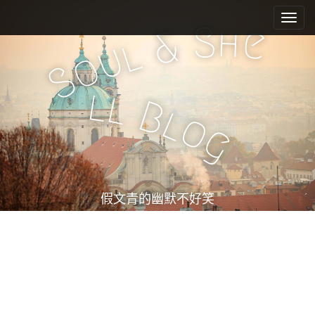
M
S
k
a
S
h
e
&
i
l
i
u
o
p
n
S
t
m
o
l
l
e
c
B
l
o
n
o
g
n
u
t
e
n
t
假文青的幽默不好笑