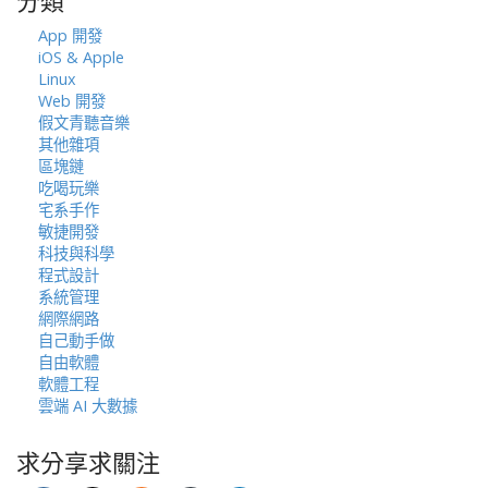
分類
字:
App 開發
iOS & Apple
Linux
Web 開發
假文青聽音樂
其他雜項
區塊鏈
吃喝玩樂
宅系手作
敏捷開發
科技與科學
程式設計
系統管理
網際網路
自己動手做
自由軟體
軟體工程
雲端 AI 大數據
求分享求關注