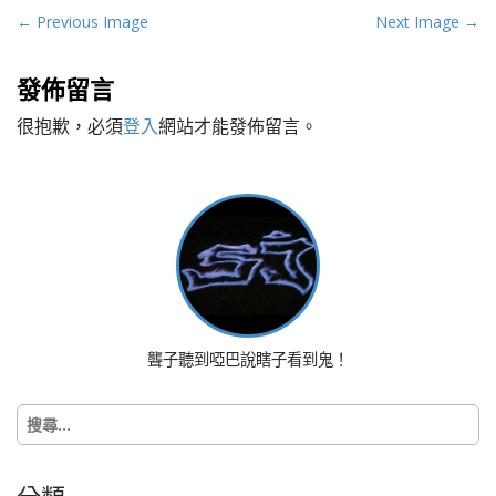
P
← Previous Image
Next Image →
o
s
發佈留言
t
很抱歉，必須
登入
網站才能發佈留言。
n
a
v
i
g
a
t
i
o
聾子聽到啞巴說瞎子看到鬼！
n
搜
尋
關
鍵