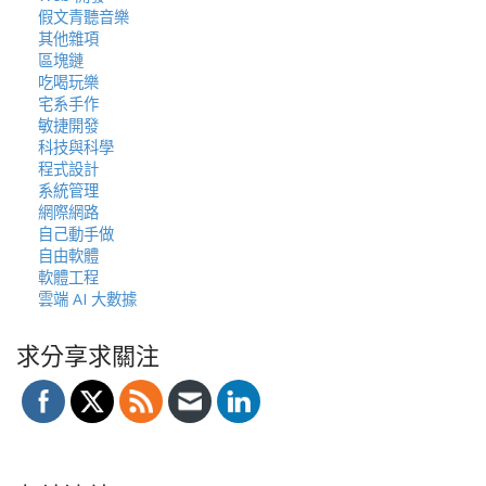
假文青聽音樂
其他雜項
區塊鏈
吃喝玩樂
宅系手作
敏捷開發
科技與科學
程式設計
系統管理
網際網路
自己動手做
自由軟體
軟體工程
雲端 AI 大數據
求分享求關注