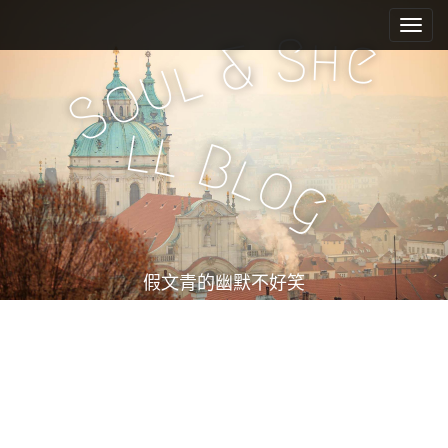
M
S
k
a
S
h
e
&
i
l
i
u
o
p
n
S
t
m
o
l
l
e
c
B
l
o
n
o
g
n
u
t
e
n
t
假文青的幽默不好笑