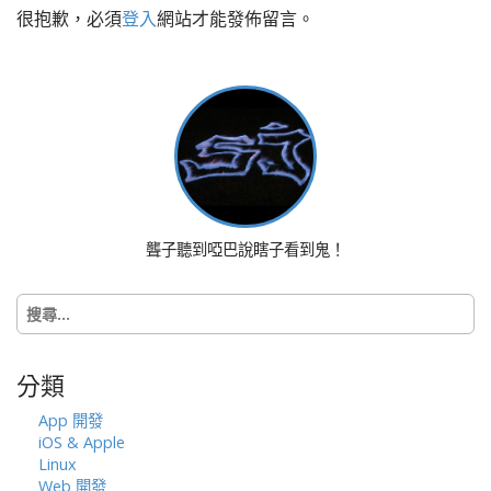
很抱歉，必須
登入
網站才能發佈留言。
n
a
v
i
g
a
t
i
o
聾子聽到啞巴說瞎子看到鬼！
n
搜
尋
關
鍵
分類
字:
App 開發
iOS & Apple
Linux
Web 開發