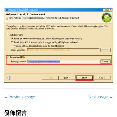
P
← Previous Image
Next Image →
o
s
發佈留言
t