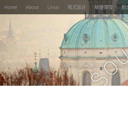
M
S
Home
About
Linux
程式設計
敏捷開發
假
k
a
i
i
p
n
t
m
o
e
c
n
o
n
u
o
t
e
S
n
t