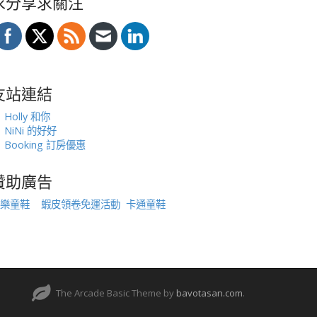
求分享求關注
友站連結
Holly 和你
NiNi 的好好
Booking 訂房優惠
贊助廣告
樂童鞋
蝦皮領卷免運活動
卡通童鞋
The Arcade Basic Theme by
bavotasan.com
.