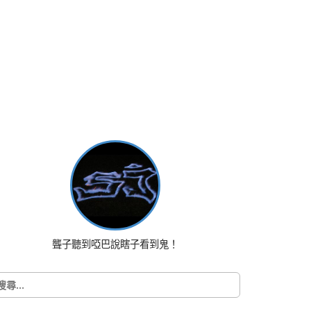
聾子聽到啞巴說瞎子看到鬼！