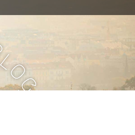
B
l
o
g