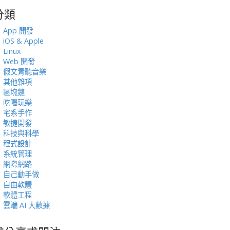
分類
:
App 開發
iOS & Apple
Linux
Web 開發
假文青聽音樂
其他雜項
區塊鏈
吃喝玩樂
宅系手作
敏捷開發
科技與科學
程式設計
系統管理
網際網路
自己動手做
自由軟體
軟體工程
雲端 AI 大數據