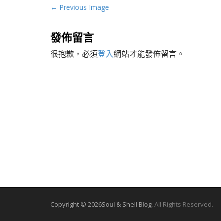
P
← Previous Image
o
s
發佈留言
t
很抱歉，必須
登入
網站才能發佈留言。
n
a
v
i
g
a
t
i
o
n
Copyright © 2026
Soul & Shell Blog
. All Rights Reserved.