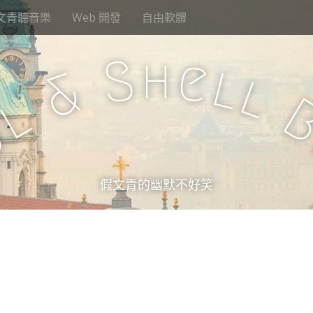
文青聽音樂
Web 開發
自由軟體
h
S
e
l
&
l
l
u
假文青的幽默不好笑