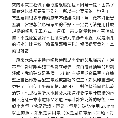
來的水電工程做了要改會很麻煩喔。附帶一提，因為水
電做好以後都是看不到的，所以一定要常跑工地監工，
有些雇用很多學徒的廠商不建議採用，萬一做不好後患
無窮。當然報價也是考量的重點，一定要問清楚用什麼
規格的線與施工方式，這樣一來要衡量報價才有個依
據，不是便宜就好。我就有遇到電源牽兩線（就是兩孔
的插座）比三線（像電腦那種三孔）報價還要貴的，真
的很離譜！
一般來說舊屋更換電線報價都是需要師父現場來看，通
常會估計坪數與施工規劃來報價。先由電源插座的規劃
談起，我的建議是準備一支出的白板筆或奇異筆，在牆
壁上畫出你想要配置電源或訊號的位置，如果能畫圖就
更好了（可使用平面圖標示即可），對估價範圍也比較
清楚。也記得告訴水電師父未來這裡要使用什麼樣的電
器，這樣一來水電師父才能正確地計算配線的線徑。一
般小家電（像是電燈、電扇、電腦）建議使用 2.0mm
以上的線，如果是高用電（像是廚房電鍋、烤箱、冷