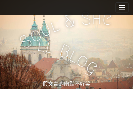
M
S
k
a
h
S
e
&
i
i
l
u
p
n
o
t
m
S
o
l
l
e
c
B
l
n
o
o
n
u
g
t
e
n
t
假文青的幽默不好笑