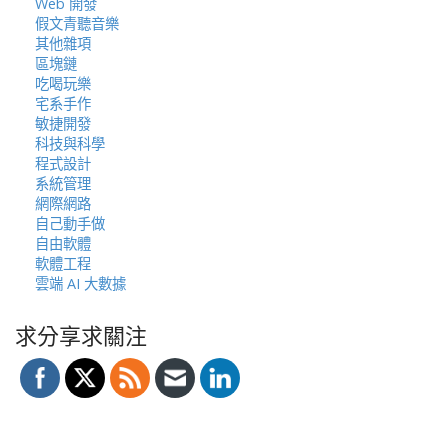
Web 開發
假文青聽音樂
其他雜項
區塊鏈
吃喝玩樂
宅系手作
敏捷開發
科技與科學
程式設計
系統管理
網際網路
自己動手做
自由軟體
軟體工程
雲端 AI 大數據
求分享求關注