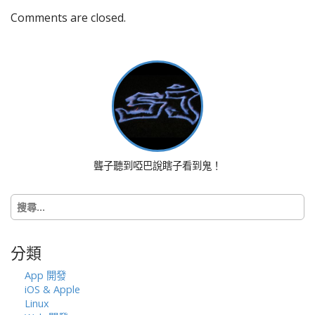
v
Comments are closed.
i
g
a
t
i
o
n
聾子聽到啞巴說瞎子看到鬼！
搜
尋
關
鍵
分類
字:
App 開發
iOS & Apple
Linux