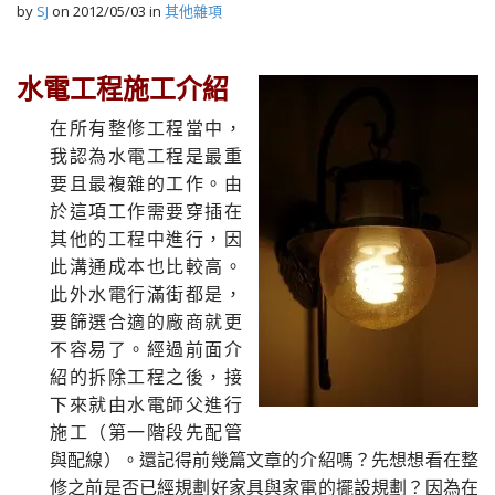
by
SJ
on
2012/05/03
in
其他雜項
水電工程施工介紹
在所有整修工程當中，
我認為水電工程是最重
要且最複雜的工作。由
於這項工作需要穿插在
其他的工程中進行，因
此溝通成本也比較高。
此外水電行滿街都是，
要篩選合適的廠商就更
不容易了。經過前面介
紹的拆除工程之後，接
下來就由水電師父進行
施工（第一階段先配管
與配線）。還記得前幾篇文章的介紹嗎？先想想看在整
修之前是否已經規劃好家具與家電的擺設規劃？因為在