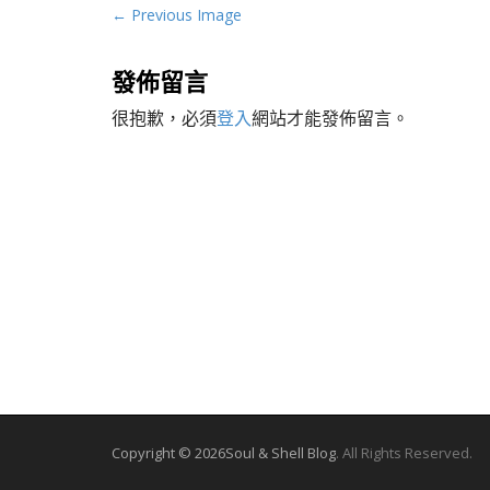
P
← Previous Image
o
s
發佈留言
t
很抱歉，必須
登入
網站才能發佈留言。
n
a
v
i
g
a
t
i
o
n
Copyright © 2026
Soul & Shell Blog
. All Rights Reserved.