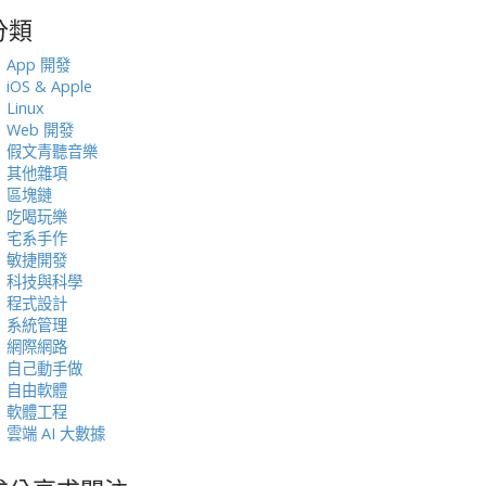
分類
:
App 開發
iOS & Apple
Linux
Web 開發
假文青聽音樂
其他雜項
區塊鏈
吃喝玩樂
宅系手作
敏捷開發
科技與科學
程式設計
系統管理
網際網路
自己動手做
自由軟體
軟體工程
雲端 AI 大數據