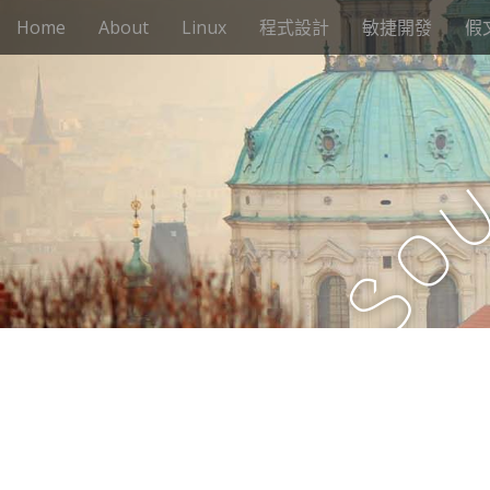
M
S
Home
About
Linux
程式設計
敏捷開發
假
k
a
i
i
p
n
t
m
o
e
c
n
o
n
u
o
t
e
S
n
t