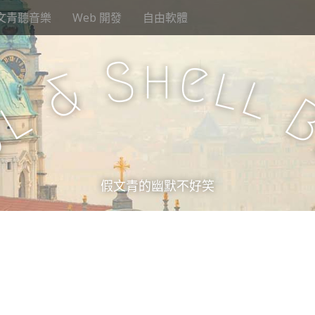
文青聽音樂
Web 開發
自由軟體
h
S
e
l
&
l
l
u
假文青的幽默不好笑