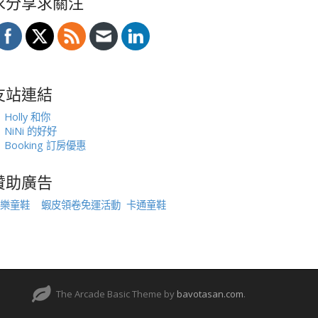
求分享求關注
友站連結
Holly 和你
NiNi 的好好
Booking 訂房優惠
贊助廣告
樂童鞋
蝦皮領卷免運活動
卡通童鞋
The Arcade Basic Theme by
bavotasan.com
.