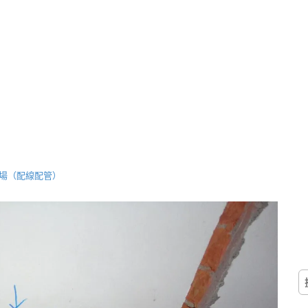
進場（配線配管）
搜
尋
關