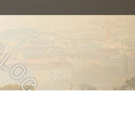
B
l
o
g