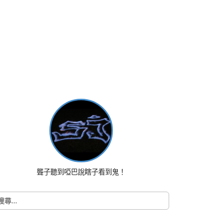
聾子聽到啞巴說瞎子看到鬼！