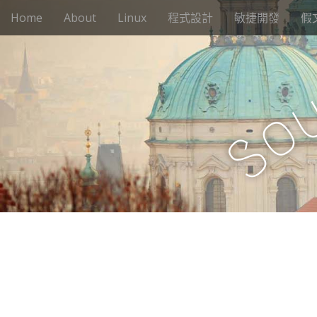
M
S
Home
About
Linux
程式設計
敏捷開發
假
k
a
i
i
p
n
t
m
o
e
c
o
n
o
n
S
u
t
e
n
t