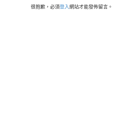
t
很抱歉，必須
登入
網站才能發佈留言。
n
a
v
i
g
a
t
i
o
n