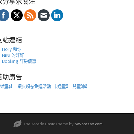
求分享求關注
友站連結
Holly 和你
NiNi 的好好
Booking 訂房優惠
贊助廣告
樂童鞋
蝦皮領卷免運活動
卡通童鞋
兒童涼鞋
The Arcade Basic Theme by
bavotasan.com
.