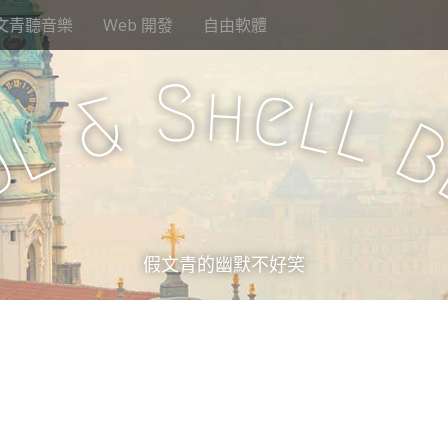
文青聽音樂
Web 開發
自由軟體
S
h
e
l
&
l
l
u
假文青的幽默不好笑