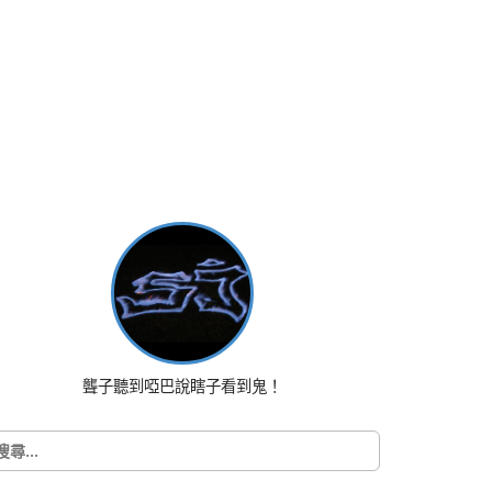
聾子聽到啞巴說瞎子看到鬼！