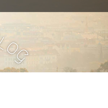
B
l
o
g