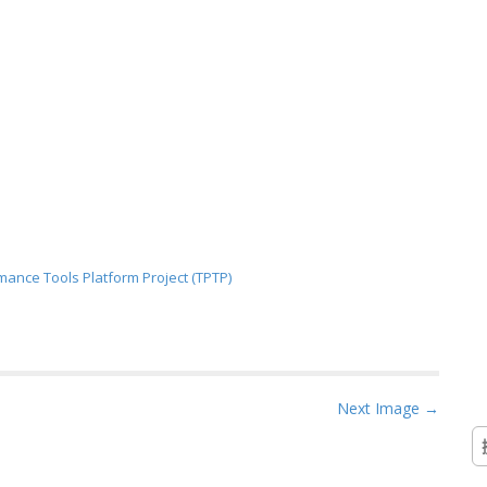
nce Tools Platform Project (TPTP)
Next Image →
搜
尋
關