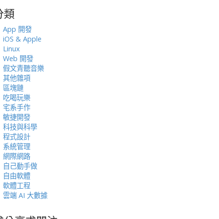
分類
:
App 開發
iOS & Apple
Linux
Web 開發
假文青聽音樂
其他雜項
區塊鏈
吃喝玩樂
宅系手作
敏捷開發
科技與科學
程式設計
系統管理
網際網路
自己動手做
自由軟體
軟體工程
雲端 AI 大數據