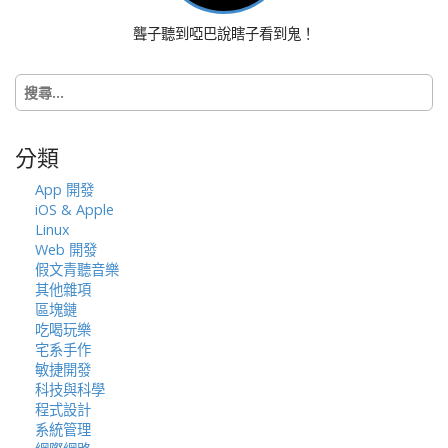
o
聾子聽到啞巴說瞎子看到鬼！
n
搜
尋
關
鍵
分類
字:
App 開發
iOS & Apple
Linux
Web 開發
假文青聽音樂
其他雜項
區塊鏈
吃喝玩樂
宅系手作
敏捷開發
科技與科學
程式設計
系統管理