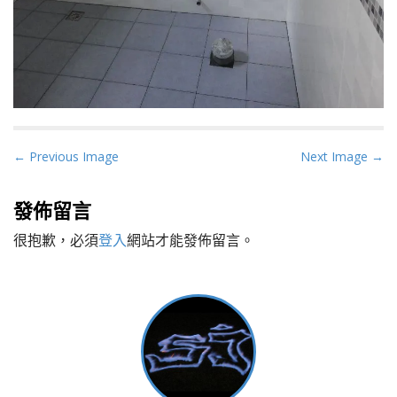
P
← Previous Image
Next Image →
o
s
發佈留言
t
很抱歉，必須
登入
網站才能發佈留言。
n
a
v
i
g
a
t
i