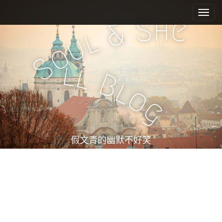
M
S
k
a
h
S
e
&
i
i
l
u
p
n
o
t
m
S
o
l
l
e
c
B
l
n
o
o
n
u
g
t
e
n
t
假文青的幽默不好笑