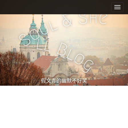
M
S
k
a
h
S
e
&
i
i
l
u
p
n
o
t
m
S
o
l
l
e
c
B
l
n
o
o
n
u
g
t
e
n
t
假文青的幽默不好笑