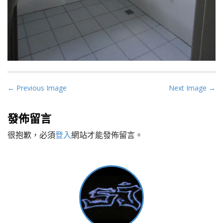
P
← Previous Image
Next Image →
o
s
發佈留言
t
很抱歉，必須
登入
網站才能發佈留言。
n
a
v
i
g
a
t
i