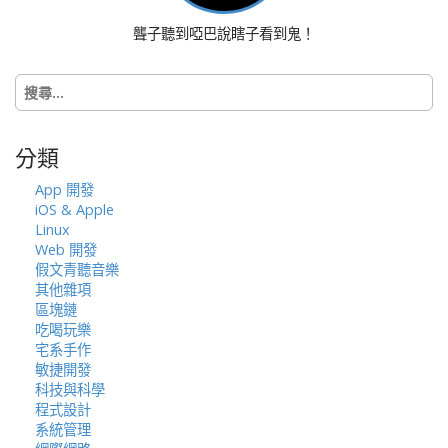
o
聾子聽到啞巴說瞎子看到鬼！
n
搜
尋
關
鍵
分類
字:
App 開發
iOS & Apple
Linux
Web 開發
假文青聽音樂
其他雜項
區塊鏈
吃喝玩樂
宅系手作
敏捷開發
科技與科學
程式設計
系統管理